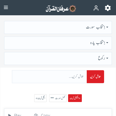
اِنتخاب سورت
اِنتخاب پارہ
رُكوع
تلاش کریں
پچھلی آیت »
مکمل سورت
« اگلی آیت
Play
Copy