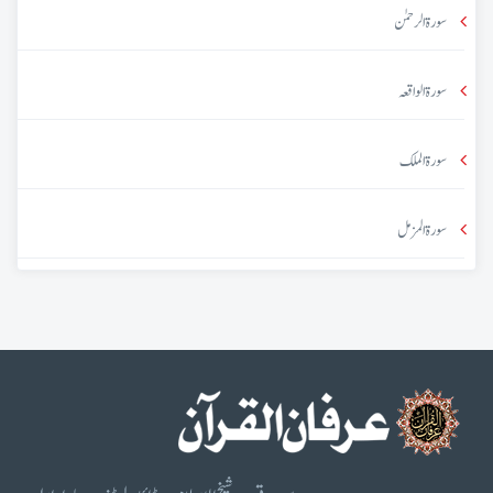
سورۃ الرحمٰن
سورۃ الواقعہ
سورۃ الملک
سورۃ المزمل