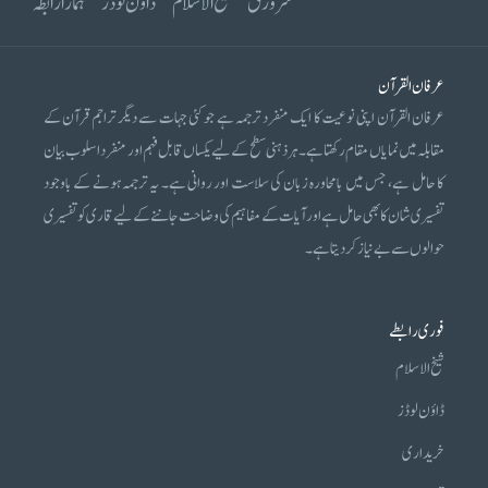
سرورق
شیخ الاسلام
ڈاؤن لوڈز
ہمارا رابطہ
عرفان القرآن
عرفان القرآن اپنی نوعیت کا ایک منفرد ترجمہ ہے جو کئی جہات سے دیگر تراجم قرآن کے
مقابلہ میں نمایاں مقام رکھتا ہے۔ ہر ذہنی سطح کے لیے یکساں قابل فہم اور منفرد اسلوب بیان
کا حامل ہے، جس میں بامحاورہ زبان کی سلاست اور روانی ہے۔ یہ ترجمہ ہونے کے باوجود
تفسیری شان کا بھی حامل ہے اور آیات کے مفاہیم کی وضاحت جاننے کے لیے قاری کو تفسیری
حوالوں سے بے نیاز کر دیتا ہے۔
فوری رابطے
شیخ الاسلام
ڈاؤن لوڈز
خریداری