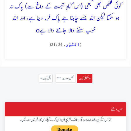
کوئی شخص بھی کبھی (اس گناہِ تہمت کے داغ سے) پاک نہ
ہو سکتا لیکن اللہ جسے چاہتا ہے پاک فرما دیتا ہے، اور اللہ
o
خوب سننے والا جاننے والا ہے
النُّوْر
، 24 : 21)
(
پچھلی آیت »
مکمل سورت
« اگلی آیت
عطیہ دیجئے
کتابیں، میگزین، خطابات اور دیگر اسلامک لٹریچر آن لائن کرنے کیلئے اس کار خیر میں حصہ لیں۔