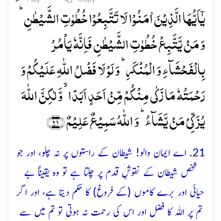
یٰۤاَیُّہَا الَّذِیۡنَ اٰمَنُوۡا لَا تَتَّبِعُوۡا خُطُوٰتِ الشَّیۡطٰنِ ؕ
وَ مَنۡ یَّتَّبِعۡ خُطُوٰتِ الشَّیۡطٰنِ فَاِنَّہٗ یَاۡمُرُ
بِالۡفَحۡشَآءِ وَ الۡمُنۡکَرِ ؕ وَ لَوۡ لَا فَضۡلُ اللّٰہِ عَلَیۡکُمۡ وَ
رَحۡمَتُہٗ مَا زَکٰی مِنۡکُمۡ مِّنۡ اَحَدٍ اَبَدًا ۙ وَّ لٰکِنَّ اللّٰہَ
یُزَکِّیۡ مَنۡ یَّشَآءُ ؕ وَ اللّٰہُ سَمِیۡعٌ عَلِیۡمٌ ﴿۲۱﴾
21. اے ایمان والو! شیطان کے راستوں پر نہ چلو، اور جو
شخص شیطان کے نقوشِ قدم پر چلتا ہے تو وہ یقیناً بے
حیائی اور برے کاموں (کے فروغ) کا حکم دیتا ہے، اور اگر
تم پر اللہ کا فضل اور اس کی رحمت نہ ہوتی تو تم میں سے