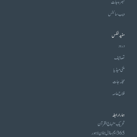
تبصرہ جات
ویب سائٹس
مفید لنکس
درود
تصانیف
ملٹی میڈیا
مجلہ جات
فلاح عامہ
ہمارا رابطہ
تحریکِ منہاج القرآن
365 ایم، ماڈل ٹاؤن لاہور