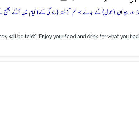
 اور پیو اُن (اَعمال) کے بدلے جو تم گزشتہ (زندگی کے) اَیام میں آگے بھیج چ
hey will be told:) ‘Enjoy your food and drink for what you had