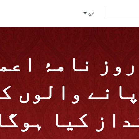
مزید
روز نامۂ اعم
پانے والوں کی
داز کیا ہوگا