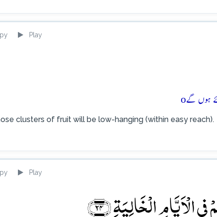
py
Play
o
ose clusters of fruit will be low-hanging (within easy reach).
py
Play
ۡ فِی الۡاَیَّامِ الۡخَالِیَۃِ ﴿۲۴﴾