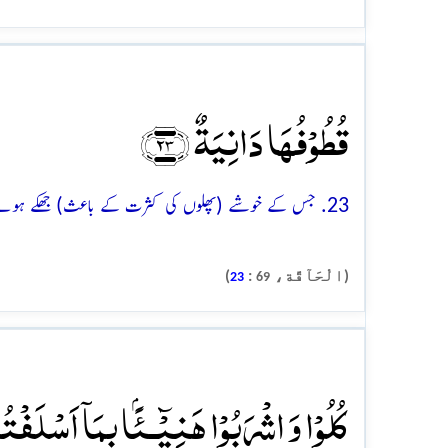
قُطُوۡفُہَا دَانِیَۃٌ ﴿۲۳﴾
23. جس کے خوشے (پھلوں کی کثرت کے باعث) جھکے ہوئے ہوں گے
(الْحَآقَّة،
:
)
23
69
کُلُوۡا وَ اشۡرَبُوۡا ہَنِیۡٓـئًۢا بِمَاۤ اَسۡلَفۡتُم