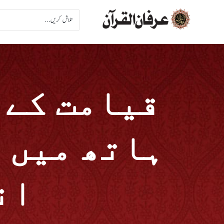
قیامت کے 
ہاتھ میں 
ان