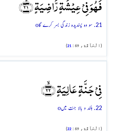
فَہُوَ فِیۡ عِیۡشَۃٍ رَّاضِیَۃٍ ﴿ۙ۲۱﴾
o
21. سو وہ پسندیدہ زندگی بسر کرے گا
(الْحَآقَّة،
:
)
21
69
فِیۡ جَنَّۃٍ عَالِیَۃٍ ﴿ۙ۲۲﴾
o
22. بلند و بالا جنت میں
(الْحَآقَّة،
:
)
22
69