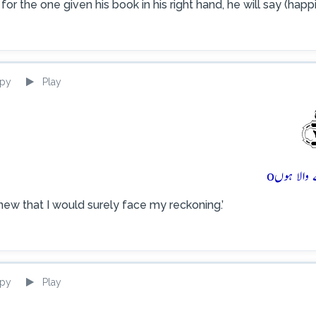
 for the one given his book in his right hand, he will say (ha
py
Play
o
knew that I would surely face my reckoning.’
py
Play