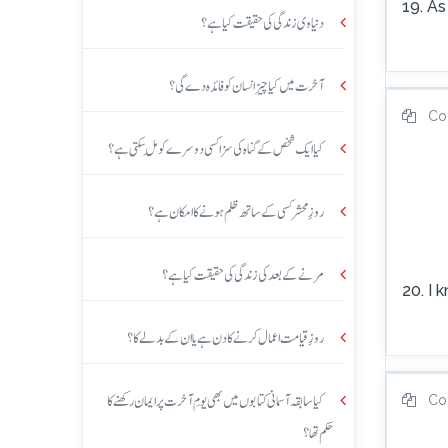
19. As
دنیاوی زندگی کی حقیقت کیا ہے؟
آخرت میں کیا چیز انسان کو فائدہ دے گی؟
Co
کیا ایک شخص کے گناہ کی سزا کسی دوسرے کو مِل سکتی ہے؟
روزِ محشر کسی کے ساتھ ظلم ہونے کا امکان ہے؟
مرنے کے بعد کی زندگی کی حقیقت کیا ہے؟
20. I 
روزِ قیامت اعمال کرنے کا دن ہے یا ان کے بدلے کا؟
کیا سابقہ آسمانی کتابوں میں بھی یومِ آخرت پر ایمان رکھنے کا
Co
حکم تھا؟