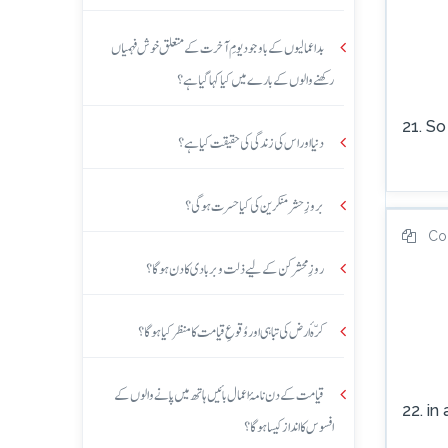
بداعمالیوں کے باوجود یومِ آخرت کے متعلق خوش فہمیاں
رکھنے والوں کے بارے میں کیا کہا گیا ہے؟
21. So
دنیا اور اس کی زندگی کی حقیقت کیا ہے؟
بروزِ حشر منکرین کی کیا حسرت ہوگی؟
Co
روزِ محشر کن کے لیے ذلت و بربادی کا دن ہوگا؟
کرّہ ٔارض کی تباہی اور وُقوعِ قیامت کا منظر کیا ہوگا؟
قیامت کے دن نامۂ اعمال بائیں ہاتھ میں پانے والوں کے
22. in
افسوس کا انداز کیسا ہوگا؟