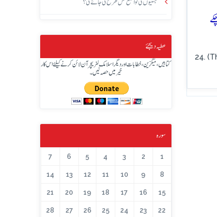
جنتیوں کی تواضع کس طرح کی جائے گی؟
کے
عطیہ دیجئے
24. (T
کتابیں، میگزین، خطابات اور دیگر اسلامک لٹریچر آن لائن کرنے کیلئے اس کار
خیر میں حصہ لیں۔
سورہ
7
6
5
4
3
2
1
14
13
12
11
10
9
8
21
20
19
18
17
16
15
28
27
26
25
24
23
22