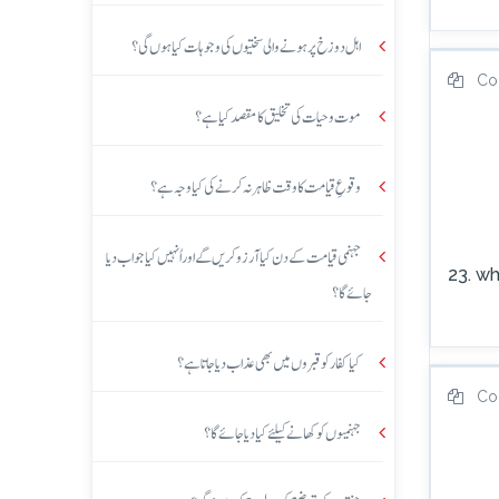
اہل دوزخ پر ہونے والی سختیوں کی وجوہات کیا ہوں گی؟
Co
موت و حیات کی تخلیق کا مقصد کیا ہے؟
وقوعِ قیامت کا وقت ظاہر نہ کرنے کی کیا وجہ ہے؟
جہنمی قیامت کے دن کیا آرزو کریں گے اور اُنہیں کیا جواب دیا
23. wh
جائے گا؟
کیا کفار کو قبروں میں بھی عذاب دیا جاتا ہے؟
Co
جہنمیوں کو کھانے کیلئے کیا دیا جائے گا؟