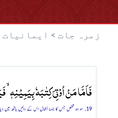
زمرہ جات >
ایمانیات 
فَاَمَّا مَنۡ اُوۡتِیَ کِتٰبَہٗ بِیَمِیۡنِہٖ ۙ فَی
19. سو وہ شخص جس کا نامۂ اَعمال اس کے دائیں ہاتھ میں دیا جائے گا تو وہ (خوشی سے) کہے گا: آؤ میرا نامۂ اَعمال پڑھ لو