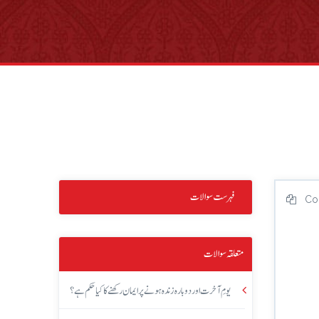
فہرست سوالات
Co
متعلقہ سوالات
یومِ آخرت اور دوبارہ زندہ ہونے پر ایمان رکھنے کا کیا حکم ہے؟