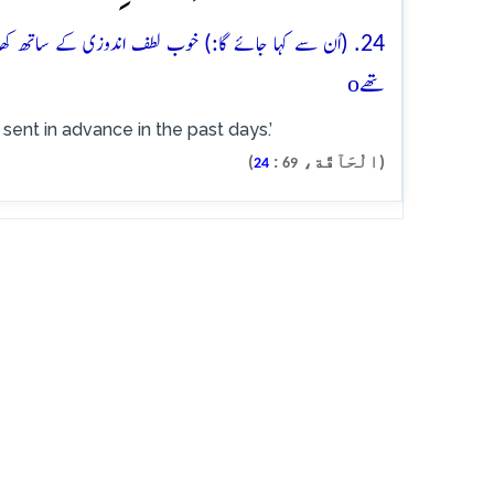
24. (اُن سے کہا جائے گا:) خوب لطف اندوزی کے ساتھ کھاؤ
o
تھے
 sent in advance in the past days.’
(الْحَآقَّة،
:
)
24
69