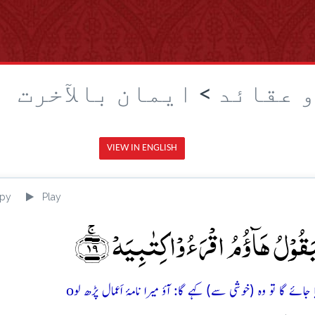
و عقائد
>
ایمان بالآخرت
VIEW IN ENGLISH
py
Play
َقُوۡلُ ہَآؤُمُ اقۡرَءُوۡا کِتٰبِیَہۡ ﴿ۚ۱۹﴾
o