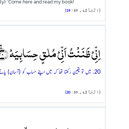
ppily): ‘Come here and read my book!
(الْحَآقَّة،
:
)
19
69
اِنِّیۡ ظَنَنۡتُ اَنِّیۡ مُلٰقٍ حِسَابِیَہۡ ﴿ۚ۲۰﴾
20. میں تو یقین رکھتا تھا کہ میں اپنے حساب کو (آسان) پانے والا ہوں
(الْحَآقَّة،
:
)
20
69