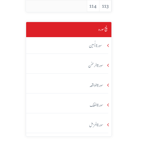
114
113
پنج سورہ
سورۃ یٰسین
سورۃ الرحمٰن
سورۃ الواقعہ
سورۃ الملک
سورۃ المزمل