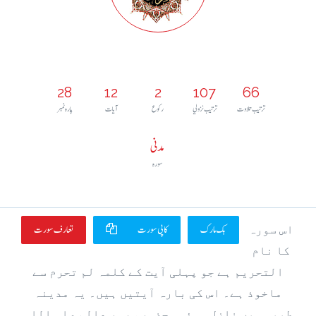
28
12
2
107
66
ترتيب تلاوت
ترتيب نزولي
رکوع
آيات
پارہ نمبر
مدنی
سورہ
بک مارک
کاپی سورت
تعارف سورت
اس سورہ
کا نام
التحریم ہے جو پہلی آیت کے کلمہ لم تحرم سے
ماخوذ ہے۔ اس کی بارہ آیتیں ہیں۔ یہ مدینہ
طیبہ میں نازل ہوئی۔ حضور سرور عالم صلی اللہ