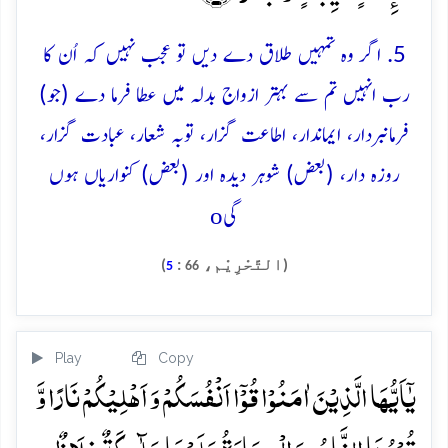
5. اگر وہ تمہیں طلاق دے دیں تو عجب نہیں کہ اُن کا
رب انہیں تم سے بہتر ازواج بدلہ میں عطا فرما دے (جو)
فرمانبردار، ایماندار، اطاعت گزار، توبہ شعار، عبادت گزار،
روزہ دار، (بعض) شوہر دیدہ اور (بعض) کنواریاں ہوں
o
گی
(التَّحْرِيْم،
:
)
5
66
Play
Copy
یٰۤاَیُّہَا الَّذِیۡنَ اٰمَنُوۡا قُوۡۤا اَنۡفُسَکُمۡ وَ اَہۡلِیۡکُمۡ نَارًا وَّ