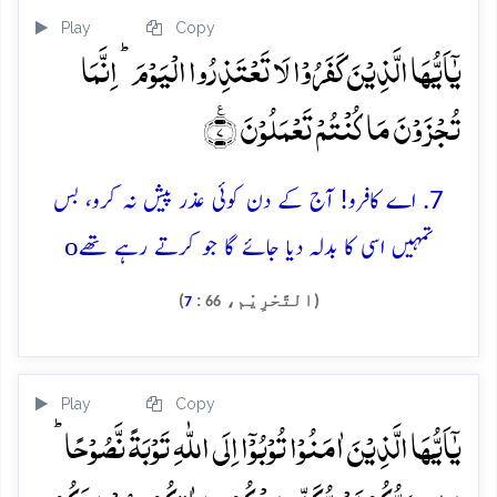
Play
Copy
یٰۤاَیُّہَا الَّذِیۡنَ کَفَرُوۡا لَا تَعۡتَذِرُوا الۡیَوۡمَ ؕ اِنَّمَا
تُجۡزَوۡنَ مَا کُنۡتُمۡ تَعۡمَلُوۡنَ ٪﴿۷﴾
7. اے کافرو! آج کے دن کوئی عذر پیش نہ کرو، بس
o
تمہیں اسی کا بدلہ دیا جائے گا جو کرتے رہے تھے
(التَّحْرِيْم،
:
)
7
66
Play
Copy
یٰۤاَیُّہَا الَّذِیۡنَ اٰمَنُوۡا تُوۡبُوۡۤا اِلَی اللّٰہِ تَوۡبَۃً نَّصُوۡحًا ؕ