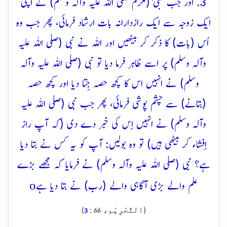
3. اور جب نبئ (مکرّم صلی اللہ علیہ وآلہ وسلم) نے اپنی
ایک زوجہ سے ایک رازدارانہ بات ارشاد فرمائی، پھر جب وہ
اُس (بات) کا ذکر کر بیٹھیں اور اللہ نے نبی (صلی اللہ علیہ
وآلہ وسلم) پر اسے ظاہر فرما دیا تو نبی (صلی اللہ علیہ وآلہ
وسلم) نے انہیں اس کا کچھ حصہ جِتا دیا اور کچھ حصہ
(بتانے) سے چشم پوشی فرمائی، پھر جب نبی (صلی اللہ علیہ
وآلہ وسلم) نے انہیں اِس کی خبر دے دی (کہ آپ راز
اِفشاء کر بیٹھی ہیں) تو وہ بولیں: آپ کو یہ کس نے بتا دیا
ہے؟ نبی (صلی اللہ علیہ وآلہ وسلم) نے فرمایا کہ مجھے بڑے
o
علم والے بڑی آگاہی والے (رب) نے بتا دیا ہے
(التَّحْرِيْم،
:
)
3
66