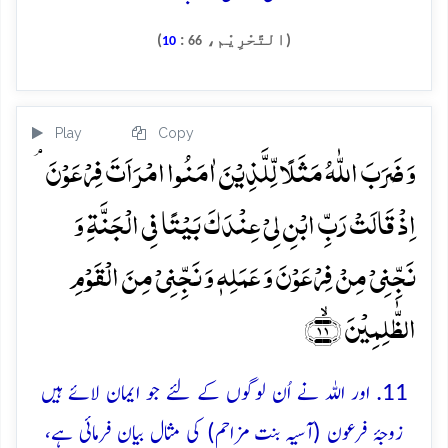
(التَّحْرِيْم،
:
)
10
66
Play
Copy
وَ ضَرَبَ اللّٰہُ مَثَلًا لِّلَّذِیۡنَ اٰمَنُوا امۡرَاَتَ فِرۡعَوۡنَ ۘ
اِذۡ قَالَتۡ رَبِّ ابۡنِ لِیۡ عِنۡدَکَ بَیۡتًا فِی الۡجَنَّۃِ وَ
نَجِّنِیۡ مِنۡ فِرۡعَوۡنَ وَ عَمَلِہٖ وَ نَجِّنِیۡ مِنَ الۡقَوۡمِ
الظّٰلِمِیۡنَ ﴿ۙ۱۱﴾
11. اور اللہ نے اُن لوگوں کے لئے جو ایمان لائے ہیں
زوجۂ فرعون (آسیہ بنت مزاحم) کی مثال بیان فرمائی ہے،