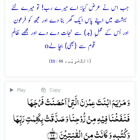
جب اس نے عرض کیا: اے میرے رب! تو میرے لئے
بہشت میں اپنے پاس ایک گھر بنا دے اور مجھ کو فرعون
اور اُس کے عملِ (بد) سے نجات دے دے اور مجھے ظالم
o
قوم سے (بھی) بچا لے
(التَّحْرِيْم،
:
)
11
66
Play
Copy
وَ مَرۡیَمَ ابۡنَتَ عِمۡرٰنَ الَّتِیۡۤ اَحۡصَنَتۡ فَرۡجَہَا
فَنَفَخۡنَا فِیۡہِ مِنۡ رُّوۡحِنَا وَ صَدَّقَتۡ بِکَلِمٰتِ رَبِّہَا
وَ کُتُبِہٖ وَ کَانَتۡ مِنَ الۡقٰنِتِیۡنَ ﴿٪۱۲﴾