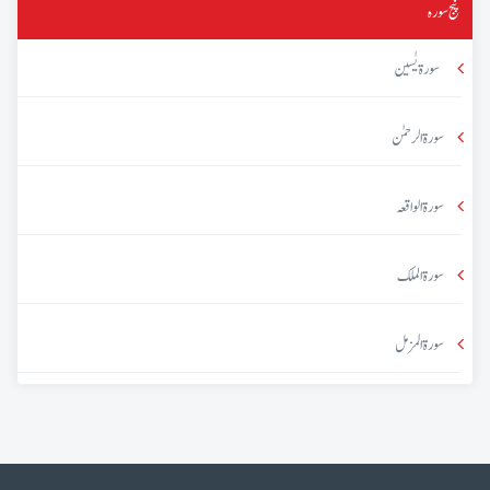
پنج سورہ
سورۃ یٰسین
سورۃ الرحمٰن
سورۃ الواقعہ
سورۃ الملک
سورۃ المزمل