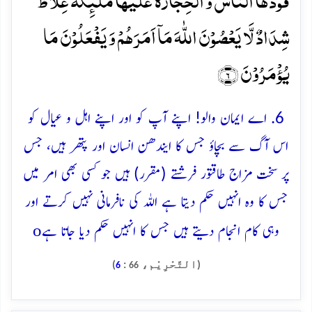
قُوۡدُہَا النَّاسُ وَ الۡحِجَارَۃُ عَلَیۡہَا مَلٰٓئِکَۃٌ غِلَاظٌ
شِدَادٌ لَّا یَعۡصُوۡنَ اللّٰہَ مَاۤ اَمَرَہُمۡ وَ یَفۡعَلُوۡنَ مَا
یُؤۡمَرُوۡنَ ﴿۶﴾
6. اے ایمان والو! اپنے آپ کو اور اپنے اہل و عیال کو
اس آگ سے بچاؤ جس کا ایندھن انسان اور پتھر ہیں، جس
پر سخت مزاج طاقتور فرشتے (مقرر) ہیں جو کسی بھی امر میں
جس کا وہ انہیں حکم دیتا ہے اللہ کی نافرمانی نہیں کرتے اور
o
وہی کام انجام دیتے ہیں جس کا انہیں حکم دیا جاتا ہے
(التَّحْرِيْم،
:
)
6
66