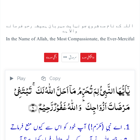
اللہ کے نام سے شروع جو نہایت مہربان ہمیشہ رحم فرمانے
والا ہے
In the Name of Allah, the Most Compassionate, the Ever-Merciful
پچھلی سورہ »
سرورق
« اگلی سورہ
Play
Copy
یٰۤاَیُّہَا النَّبِیُّ لِمَ تُحَرِّمُ مَاۤ اَحَلَّ اللّٰہُ لَکَ ۚ تَبۡتَغِیۡ
مَرۡضَاتَ اَزۡوَاجِکَ ؕ وَ اللّٰہُ غَفُوۡرٌ رَّحِیۡمٌ ﴿۱﴾
1. اے نبیِ (مکرّم!) آپ خود کو اس سے کیوں منع فرماتے
ہیں جسے اللہ نے آپ کے لیے حلال فرما رکھا ہے؟ آپ