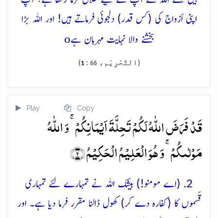
‏اپنی اَزواج کی (کس قدر) دلجوئی فرماتے ہیں! اور اللہ بڑا
o
بخشنے والا نہایت مہربان ہے
(التَّحْرِيْم،
:
)
1
66
Play
Copy
قَدۡ فَرَضَ اللّٰہُ لَکُمۡ تَحِلَّۃَ اَیۡمَانِکُمۡ ۚ وَ اللّٰہُ
مَوۡلٰىکُمۡ ۚ وَ ہُوَ الۡعَلِیۡمُ الۡحَکِیۡمُ ﴿۲﴾
2. (اے مومنو!) بیشک اللہ نے تمہارے لئے تمہاری
قَسموں کا (کفارہ دے کر) کھول ڈالنا مقرر فرما دیا ہے۔ اور