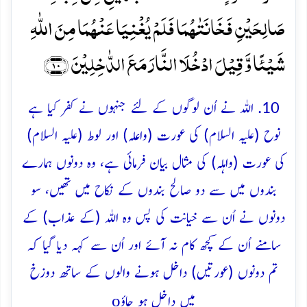
صَالِحَیۡنِ فَخَانَتٰہُمَا فَلَمۡ یُغۡنِیَا عَنۡہُمَا مِنَ اللّٰہِ
شَیۡئًا وَّ قِیۡلَ ادۡخُلَا النَّارَ مَعَ الدّٰخِلِیۡنَ ﴿۱۰﴾
10. اللہ نے اُن لوگوں کے لئے جنہوں نے کفر کیا ہے
نوح (علیہ السلام) کی عورت (واعلہ) اور لوط (علیہ السلام)
کی عورت (واہلہ) کی مثال بیان فرمائی ہے، وہ دونوں ہمارے
بندوں میں سے دو صالح بندوں کے نکاح میں تھیں، سو
دونوں نے اُن سے خیانت کی پس وہ اللہ (کے عذاب) کے
سامنے اُن کے کچھ کام نہ آئے اور اُن سے کہہ دیا گیا کہ
تم دونوں (عورتیں) داخل ہونے والوں کے ساتھ دوزخ
o
میں داخل ہو جاؤ