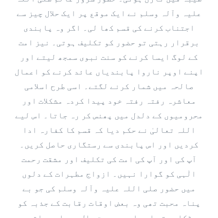
علیہ وآلہ وسلم نے ایک موقع پر ایک حلال چیز سے
اجتناب کرنے کی قسم کھا لی۔ اگر وہ پابندی
برقرار رہتی تو حضور کو تکلیف ہوتی۔ نیز امت
کے لوگ ایسا کرنے کو سنت نبوی سمجھ لیتے اور
اپنے اوپر ناروا پابندیاں عائد کرنے کو اعمال
صالحہ میں شمار کرنے لگتے۔ اسی طرح اسلامی
معاشرہ رفتہ رفتہ خود پیدا کردہ مشکلات اور
محرومیوں کے دلدل میں پھنس کر رہ جاتا۔ اس لیے
اللہ تعالیٰ نے حکم دیا کہ قسم کا کفارہ ادا
کردیں اور اس پابندی سے رستگاری حاصل کریں۔
آپ کی اور آپ کی امت کی تکلیف اور مشقت رحمت
الٰہی کو گوارا نہیں۔ ازواج مطہرات کے دلوں
میں حضور صلی اللہ علیہ وآلہ وسلم کی جو بے
پناہ محبت تھی وہ بعض اوقات رقابت کے جذبہ کو