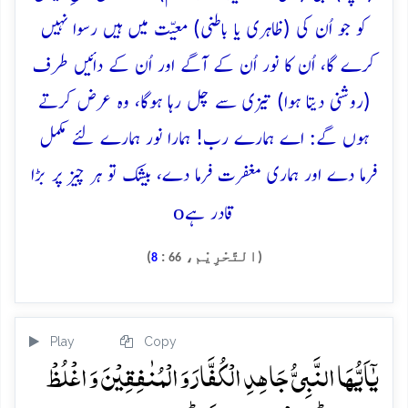
کو جو اُن کی (ظاہری یا باطنی) معیّت میں ہیں رسوا نہیں
کرے گا، اُن کا نور اُن کے آگے اور اُن کے دائیں طرف
(روشنی دیتا ہوا) تیزی سے چل رہا ہوگا، وہ عرض کرتے
ہوں گے: اے ہمارے رب! ہمارا نور ہمارے لئے مکمل
فرما دے اور ہماری مغفرت فرما دے، بیشک تو ہر چیز پر بڑا
o
قادر ہے
(التَّحْرِيْم،
:
)
8
66
Play
Copy
یٰۤاَیُّہَا النَّبِیُّ جَاہِدِ الۡکُفَّارَ وَ الۡمُنٰفِقِیۡنَ وَ اغۡلُظۡ