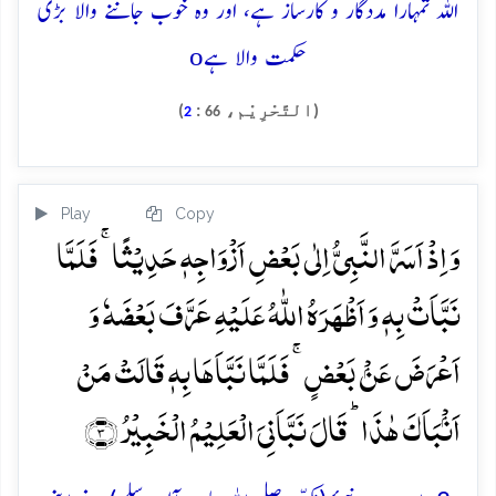
اللہ تمہارا مددگار و کارساز ہے، اور وہ خوب جاننے والا بڑی
o
حکمت والا ہے
(التَّحْرِيْم،
:
)
2
66
Play
Copy
وَ اِذۡ اَسَرَّ النَّبِیُّ اِلٰی بَعۡضِ اَزۡوَاجِہٖ حَدِیۡثًا ۚ فَلَمَّا
نَبَّاَتۡ بِہٖ وَ اَظۡہَرَہُ اللّٰہُ عَلَیۡہِ عَرَّفَ بَعۡضَہٗ وَ
اَعۡرَضَ عَنۡۢ بَعۡضٍ ۚ فَلَمَّا نَبَّاَہَا بِہٖ قَالَتۡ مَنۡ
اَنۡۢبَاَکَ ہٰذَا ؕ قَالَ نَبَّاَنِیَ الۡعَلِیۡمُ الۡخَبِیۡرُ ﴿۳﴾