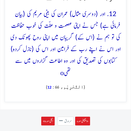
12. اور (دوسری مثال) عمران کی بیٹی مریم کی (بیان
فرمائی ہے) جس نے اپنی عصمت و عفّت کی خوب حفاظت
کی تو ہم نے (اس کے) گریبان میں اپنی روح پھونک دی
اور اس نے اپنے رب کے فرامین اور اس کی (نازل کردہ)
کتابوں کی تصدیق کی اور وہ اطاعت گزاروں میں سے
o
تھی
(التَّحْرِيْم،
:
)
12
66
پچھلی سورہ »
سرورق
« اگلی سورہ