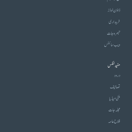
ڈاؤن لوڈز
خریداری
تبصرہ جات
ویب سائٹس
مفید لنکس
درود
تصانیف
ملٹی میڈیا
مجلہ جات
فلاح عامہ