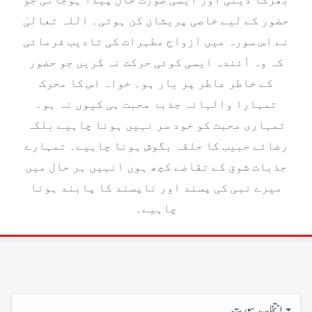
بھڑکا دیتی اور ایسی صورت حال پیدا ہوجاتی جو
حضور کے لیے خاصی پریشان کن ہوتی۔ اللہ تعالیٰ
نے اس سورہ میں ازواج مطہرات کی تادیب فرمائی
کہ وہ آئندہ ایسی کوئی حرکت نہ کریں جو حضور
کے خاطر عاطر پر بار ہو۔ خواہ اس کا محرک
تمہارا والہانہ جذبۂ محبت ہی کیوں نہ ہو۔
تمہاری محبت کو خود سر نہیں ہونا چاہیے بلکہ
رضائے حبیب کا حلقہ بگوش ہونا چاہیے۔ تمہارے
جذبات شوق کے تقاضے کچھ ہوں انہیں ہر حال میں
میرے نبی کی پسند اور ناپسند کا پابند ہونا
چاہیے۔
اِنتخاب سورت