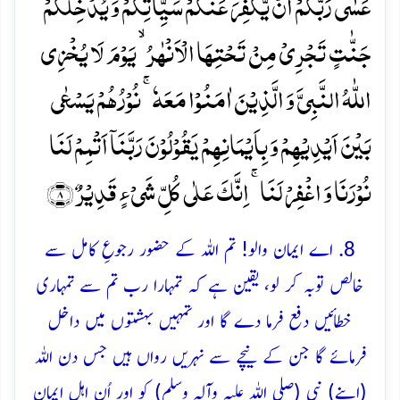
عَسٰی رَبُّکُمۡ اَنۡ یُّکَفِّرَ عَنۡکُمۡ سَیِّاٰتِکُمۡ وَ یُدۡخِلَکُمۡ
جَنّٰتٍ تَجۡرِیۡ مِنۡ تَحۡتِہَا الۡاَنۡہٰرُ ۙ یَوۡمَ لَا یُخۡزِی
اللّٰہُ النَّبِیَّ وَ الَّذِیۡنَ اٰمَنُوۡا مَعَہٗ ۚ نُوۡرُہُمۡ یَسۡعٰی
بَیۡنَ اَیۡدِیۡہِمۡ وَ بِاَیۡمَانِہِمۡ یَقُوۡلُوۡنَ رَبَّنَاۤ اَتۡمِمۡ لَنَا
نُوۡرَنَا وَ اغۡفِرۡ لَنَا ۚ اِنَّکَ عَلٰی کُلِّ شَیۡءٍ قَدِیۡرٌ ﴿۸﴾
8. اے ایمان والو! تم اللہ کے حضور رجوعِ کامل سے
خالص توبہ کر لو، یقین ہے کہ تمہارا رب تم سے تمہاری
خطائیں دفع فرما دے گا اور تمہیں بہشتوں میں داخل
فرمائے گا جن کے نیچے سے نہریں رواں ہیں جس دن اللہ
(اپنے) نبی (صلی اللہ علیہ وآلہ وسلم) کو اور اُن اہلِ ایمان