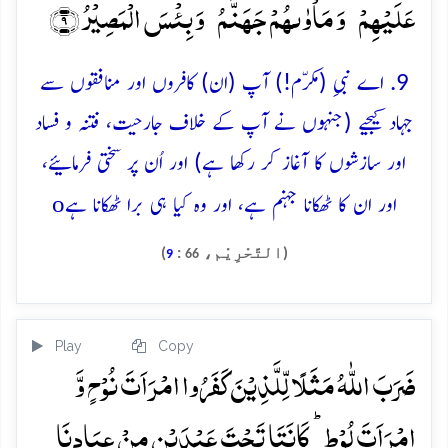
عَلَیۡہِمۡ ؕ وَ مَاۡوٰىہُمۡ جَہَنَّمُ ؕ وَ بِئۡسَ الۡمَصِیۡرُ ﴿۹﴾
9. اے نبیِ (مکرّم!) آپ (ان) کافروں اور منافقوں سے
جہاد کیجیے (جنہوں نے آپ کے خلاف جارحیت، فتنہ و فساد
اور سازشوں کا آغاز کر رکھا ہے) اور اُن پر سختی فرمائیے،
o
اور ان کا ٹھکانا جہنم ہے، اور وہ کیا ہی برا ٹھکانا ہے
(التَّحْرِيْم،
:
)
9
66
Play
Copy
ضَرَبَ اللّٰہُ مَثَلًا لِّلَّذِیۡنَ کَفَرُوا امۡرَاَتَ نُوۡحٍ وَّ
امۡرَاَتَ لُوۡطٍ ؕ کَانَتَا تَحۡتَ عَبۡدَیۡنِ مِنۡ عِبَادِنَا