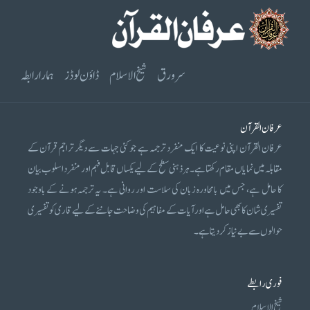
سرورق
شیخ الاسلام
ڈاؤن لوڈز
ہمارا رابطہ
عرفان القرآن
عرفان القرآن اپنی نوعیت کا ایک منفرد ترجمہ ہے جو کئی جہات سے دیگر تراجم قرآن کے
مقابلہ میں نمایاں مقام رکھتا ہے۔ ہر ذہنی سطح کے لیے یکساں قابل فہم اور منفرد اسلوب بیان
کا حامل ہے، جس میں بامحاورہ زبان کی سلاست اور روانی ہے۔ یہ ترجمہ ہونے کے باوجود
تفسیری شان کا بھی حامل ہے اور آیات کے مفاہیم کی وضاحت جاننے کے لیے قاری کو تفسیری
حوالوں سے بے نیاز کر دیتا ہے۔
فوری رابطے
شیخ الاسلام