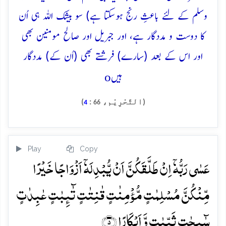
وسلم کے لئے باعثِ رنج ہوسکتا ہے) سو بیشک اللہ ہی اُن
کا دوست و مددگار ہے، اور جبریل اور صالح مومنین بھی
اور اس کے بعد (سارے) فرشتے بھی (اُن کے) مددگار
o
ہیں
(التَّحْرِيْم،
:
)
4
66
Play
Copy
عَسٰی رَبُّہٗۤ اِنۡ طَلَّقَکُنَّ اَنۡ یُّبۡدِلَہٗۤ اَزۡوَاجًا خَیۡرًا
مِّنۡکُنَّ مُسۡلِمٰتٍ مُّؤۡمِنٰتٍ قٰنِتٰتٍ تٰٓئِبٰتٍ عٰبِدٰتٍ
سٰٓئِحٰتٍ ثَیِّبٰتٍ وَّ اَبۡکَارًا ﴿۵﴾