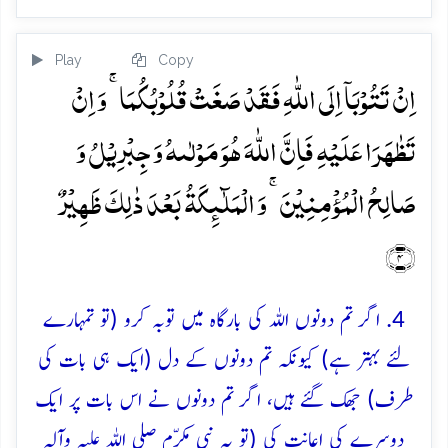
Play
Copy
اِنۡ تَتُوۡبَاۤ اِلَی اللّٰہِ فَقَدۡ صَغَتۡ قُلُوۡبُکُمَا ۚ وَ اِنۡ
تَظٰہَرَا عَلَیۡہِ فَاِنَّ اللّٰہَ ہُوَ مَوۡلٰىہُ وَ جِبۡرِیۡلُ وَ
صَالِحُ الۡمُؤۡمِنِیۡنَ ۚ وَ الۡمَلٰٓئِکَۃُ بَعۡدَ ذٰلِکَ ظَہِیۡرٌ
﴿۴﴾
4. اگر تم دونوں اللہ کی بارگاہ میں توبہ کرو (تو تمہارے
لئے بہتر ہے) کیونکہ تم دونوں کے دل (ایک ہی بات کی
طرف) جھک گئے ہیں، اگر تم دونوں نے اس بات پر ایک
دوسرے کی اعانت کی (تو یہ نبی مکرّم صلی اللہ علیہ وآلہ