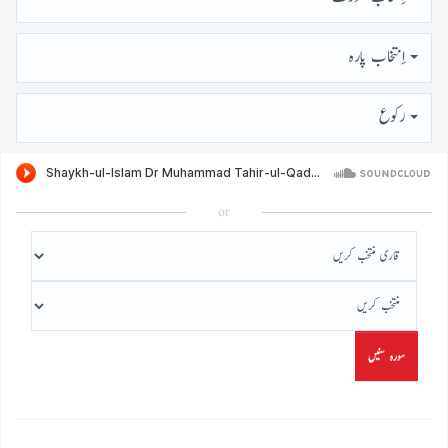
اِنتخاب پارہ
رُكوع
or
سورہ سنیں