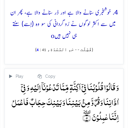
4. خوشخبری سنانے والا ہے اور ڈر سنانے والا ہے، پھر ان
میں سے اکثر لوگوں نے رُوگردانی کی سو وہ (اِسے) سنتے
o
ہی نہیں ہیں
(فُصِّلَت - - حٰم السَّجْدَة،
:
)
4
41
Play
Copy
وَ قَالُوۡا قُلُوۡبُنَا فِیۡۤ اَکِنَّۃٍ مِّمَّا تَدۡعُوۡنَاۤ اِلَیۡہِ وَ فِیۡۤ
اٰذَانِنَا وَقۡرٌ وَّ مِنۡۢ بَیۡنِنَا وَ بَیۡنِکَ حِجَابٌ فَاعۡمَلۡ
اِنَّنَا عٰمِلُوۡنَ ؓ﴿۵﴾