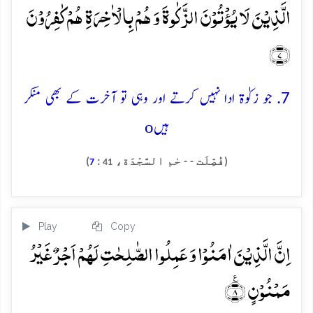
الَّذِیۡنَ لَا یُؤۡتُوۡنَ الزَّکٰوۃَ وَ ہُمۡ بِالۡاٰخِرَۃِ ہُمۡ کٰفِرُوۡنَ
﴿۷﴾
7. جو زکوٰۃ ادا نہیں کرتے اور وہی تو آخرت کے بھی منکر
o
ہیں
(فُصِّلَت - - حٰم السَّجْدَة،
:
)
7
41
Play
Copy
اِنَّ الَّذِیۡنَ اٰمَنُوۡا وَ عَمِلُوا الصّٰلِحٰتِ لَہُمۡ اَجۡرٌ غَیۡرُ
مَمۡنُوۡنٍ ٪﴿۸﴾