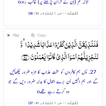
o
تاکہ تم (اِن کے قرآن پڑھنے پر) غالب رہو
(فُصِّلَت - - حٰم السَّجْدَة،
:
)
26
41
Play
Copy
فَلَنُذِیۡقَنَّ الَّذِیۡنَ کَفَرُوۡا عَذَابًا شَدِیۡدًا ۙ وَّ
لَنَجۡزِیَنَّہُمۡ اَسۡوَاَ الَّذِیۡ کَانُوۡا یَعۡمَلُوۡنَ ﴿۲۷﴾
27. پس ہم کافروں کو سخت عذاب کا مزہ ضرور چکھائیں
گے اور ہم انہیں اُن برے اعمال کا بدلہ ضرور دیں گے جو
o
وہ کرتے رہے تھے
(فُصِّلَت - - حٰم السَّجْدَة،
:
)
27
41