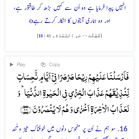
انہیں پیدا فرمایا ہے وہ اُن سے کہیں بڑھ کر طاقتور ہے،
o
اور وہ ہماری آیتوں کا انکار کرتے رہے
(فُصِّلَت - - حٰم السَّجْدَة،
:
)
15
41
Play
Copy
فَاَرۡسَلۡنَا عَلَیۡہِمۡ رِیۡحًا صَرۡصَرًا فِیۡۤ اَیَّامٍ نَّحِسَاتٍ
لِّنُذِیۡقَہُمۡ عَذَابَ الۡخِزۡیِ فِی الۡحَیٰوۃِ الدُّنۡیَا ؕ وَ
لَعَذَابُ الۡاٰخِرَۃِ اَخۡزٰی وَ ہُمۡ لَا یُنۡصَرُوۡنَ ﴿۱۶﴾
16. سو ہم نے اُن پر منحوس دنوں میں خوفناک تیز و تُند