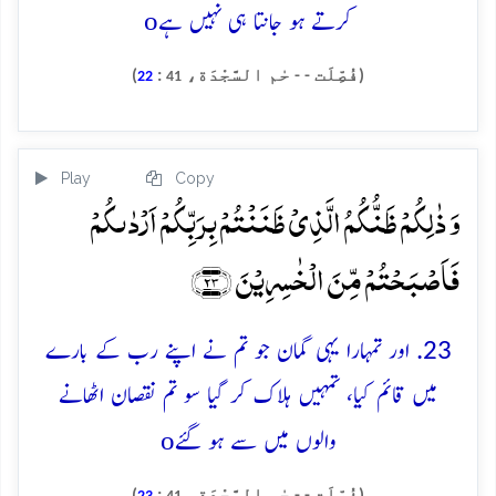
o
کرتے ہو جانتا ہی نہیں ہے
(فُصِّلَت - - حٰم السَّجْدَة،
:
)
22
41
Play
Copy
وَ ذٰلِکُمۡ ظَنُّکُمُ الَّذِیۡ ظَنَنۡتُمۡ بِرَبِّکُمۡ اَرۡدٰىکُمۡ
فَاَصۡبَحۡتُمۡ مِّنَ الۡخٰسِرِیۡنَ ﴿۲۳﴾
23. اور تمہارا یہی گمان جو تم نے اپنے رب کے بارے
میں قائم کیا، تمہیں ہلاک کر گیا سو تم نقصان اٹھانے
o
والوں میں سے ہو گئے