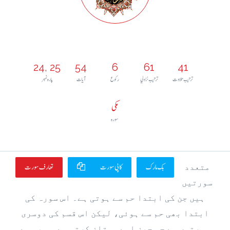
24, 25
54
6
61
41
ترتيب تلاوت
ترتيب نزولي
رکوع
آيات
پارہ نمبر
مکی
سورہ
بک مارک
کاپی سورت
تعارف سورت
متعدد
سورتیں
ہیں جن کی ابتدا حم سے ہوتی ہے۔ اس سورہ کی
ابتدا بھی حم سے ہوئی، لیکن اس قسم کی دوسری
سورتوں سے جو چیز اسے ممتاز کرتی ہے وہ یہ ہے