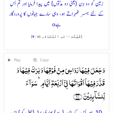
زمین کو دو دِن (یعنی دو مدّتوں) میں پیدا فرمایا اور تم اُس
کے لئے ہمسر ٹھہراتے ہو، وہی سارے جہانوں کا پروردگار
o
ہے
(فُصِّلَت - - حٰم السَّجْدَة،
:
)
9
41
Play
Copy
وَ جَعَلَ فِیۡہَا رَوَاسِیَ مِنۡ فَوۡقِہَا وَ بٰرَکَ فِیۡہَا وَ
قَدَّرَ فِیۡہَاۤ اَقۡوَاتَہَا فِیۡۤ اَرۡبَعَۃِ اَیَّامٍ ؕ سَوَآءً
لِّلسَّآئِلِیۡنَ ﴿۱۰﴾
10. اور اُس کے اندر (سے) بھاری پہاڑ (نکال کر) اس