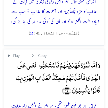
آندھی بھیجی تاکہ ہم انہیں دنیوی زندگی میں ذِلت کے
عذاب کا مزہ چکھائیں، اور آخرت کا عذاب تو سب سے
o
زیادہ ذِلت انگیز ہوگا اور اُن کی کوئی مدد نہ کی جائے گی
(فُصِّلَت - - حٰم السَّجْدَة،
:
)
16
41
Play
Copy
وَ اَمَّا ثَمُوۡدُ فَہَدَیۡنٰہُمۡ فَاسۡتَحَبُّوا الۡعَمٰی عَلَی
الۡہُدٰی فَاَخَذَتۡہُمۡ صٰعِقَۃُ الۡعَذَابِ الۡہُوۡنِ بِمَا
کَانُوۡا یَکۡسِبُوۡنَ ﴿ۚ۱۷﴾
17. اور جو قومِ ثمود تھی، سو ہم نے انہیں راہِ ہدایت