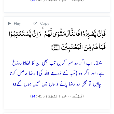
(فُصِّلَت - - حٰم السَّجْدَة،
:
)
23
41
Play
Copy
فَاِنۡ یَّصۡبِرُوۡا فَالنَّارُ مَثۡوًی لَّہُمۡ ۚ وَ اِنۡ یَّسۡتَعۡتِبُوۡا
فَمَا ہُمۡ مِّنَ الۡمُعۡتَبِیۡنَ ﴿۲۴﴾
24. اب اگر وہ صبر کریں تب بھی ان کا ٹھکانا دوزخ
ہے، اور اگر وہ (توبہ کے ذریعے اللہ کی) رضا حاصل کرنا
o
چاہیں تو بھی وہ رضا پانے والوں میں نہیں ہوں گے
(فُصِّلَت - - حٰم السَّجْدَة،
:
)
24
41