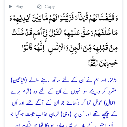
Play
Copy
وَ قَیَّضۡنَا لَہُمۡ قُرَنَآءَ فَزَیَّنُوۡا لَہُمۡ مَّا بَیۡنَ اَیۡدِیۡہِمۡ وَ
مَا خَلۡفَہُمۡ وَ حَقَّ عَلَیۡہِمُ الۡقَوۡلُ فِیۡۤ اُمَمٍ قَدۡ خَلَتۡ
مِنۡ قَبۡلِہِمۡ مِّنَ الۡجِنِّ وَ الۡاِنۡسِ ۚ اِنَّہُمۡ کَانُوۡا
خٰسِرِیۡنَ ﴿٪۲۵﴾
25. اور ہم نے اُن کے لئے ساتھ رہنے والے (شیاطین)
مقرر کر دیئے، سو انہوں نے اُن کے لئے وہ (تمام برے
اعمال) خوش نما کر دکھائے جو اُن کے آگے تھے اور اُن
کے پیچھے تھے اور اُن پر (وہی) فرمانِ عذاب ثابت ہوگیا جو
اُن امتوں کے بارے میں صادر ہوچکا تھا جو جنّات اور