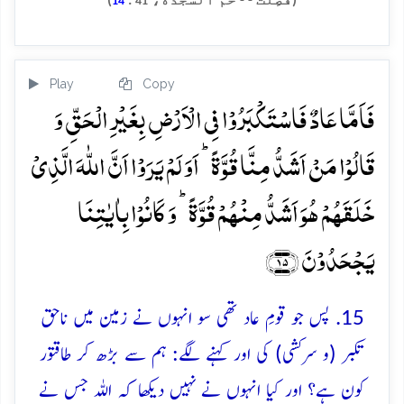
(فُصِّلَت - - حٰم السَّجْدَة،
:
)
14
41
Play
Copy
فَاَمَّا عَادٌ فَاسۡتَکۡبَرُوۡا فِی الۡاَرۡضِ بِغَیۡرِ الۡحَقِّ وَ
قَالُوۡا مَنۡ اَشَدُّ مِنَّا قُوَّۃً ؕ اَوَ لَمۡ یَرَوۡا اَنَّ اللّٰہَ الَّذِیۡ
خَلَقَہُمۡ ہُوَ اَشَدُّ مِنۡہُمۡ قُوَّۃً ؕ وَ کَانُوۡا بِاٰیٰتِنَا
یَجۡحَدُوۡنَ ﴿۱۵﴾
15. پس جو قومِ عاد تھی سو انہوں نے زمین میں ناحق
تکبر (و سرکشی) کی اور کہنے لگے: ہم سے بڑھ کر طاقتور
کون ہے؟ اور کیا انہوں نے نہیں دیکھا کہ اللہ جس نے