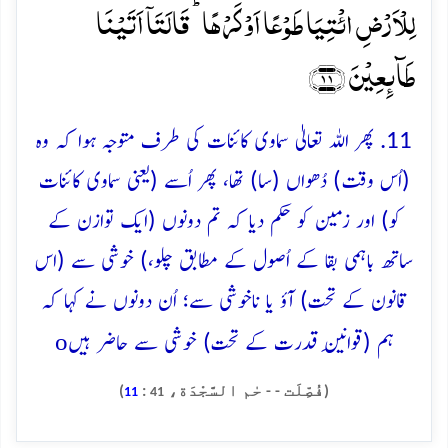
لِلۡاَرۡضِ ائۡتِیَا طَوۡعًا اَوۡ کَرۡہًا ؕ قَالَتَاۤ اَتَیۡنَا
طَآئِعِیۡنَ ﴿۱۱﴾
11. پھر اللہ تعالىٰ سماوی کائنات كى طرف متوجہ ہوا كہ وہ
(اُس وقت) دُھواں (سا) تھا، پھر اُسے (یعنی سماوی کائنات
کو) اور زمين كو حكم ديا كہ تم دونوں (ایک توازن کے
ساتھ باہمى بقا کے اُصول كے مطابق چلو،) خوشى سے (اس
قانون كے تحت) آؤ يا ناخوشى سے؛ اُن دونوں نے كہا كہ
o
ہم (قوانينِ قدرت كے تحت) خوشى سے حاضر ہيں
(فُصِّلَت - - حٰم السَّجْدَة،
:
)
11
41