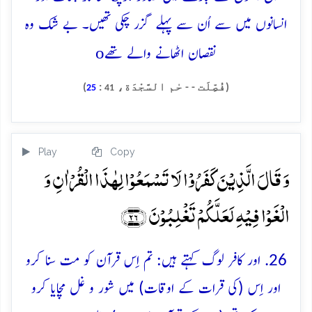
انسانوں میں سے اُن سے پہلے گزر چکی تھیں۔ بے شک وہ
o
نقصان اٹھانے والے تھے
(فُصِّلَت - - حٰم السَّجْدَة،
:
)
25
41
Play
Copy
وَ قَالَ الَّذِیۡنَ کَفَرُوۡا لَا تَسۡمَعُوۡا لِہٰذَا الۡقُرۡاٰنِ وَ
الۡغَوۡا فِیۡہِ لَعَلَّکُمۡ تَغۡلِبُوۡنَ ﴿۲۶﴾
26. اور کافر لوگ کہتے ہیں: تم اِس قرآن کو مت سنا کرو
اور اِس (کی قرات کے اوقات) میں شور و غل مچایا کرو