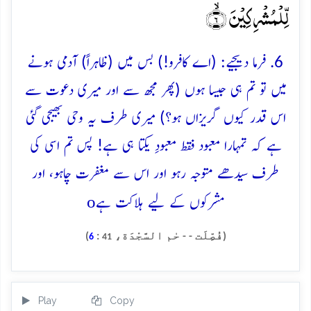
لِّلۡمُشۡرِکِیۡنَ ۙ﴿۶﴾
6. فرما دیجیے: (اے کافرو!) بس میں (ظاہراً) آدمی ہونے
میں تو تم ہی جیسا ہوں (پھر مجھ سے اور میری دعوت سے
اس قدر کیوں گریزاں ہو؟) میری طرف یہ وحی بھیجی گئی
ہے کہ تمہارا معبود فقط معبودِ یکتا ہی ہے! پس تم اسی کی
طرف سیدھے متوجہ رہو اور اس سے مغفرت چاہو، اور
o
مشرکوں کے لیے ہلاکت ہے
(فُصِّلَت - - حٰم السَّجْدَة،
:
)
6
41
Play
Copy