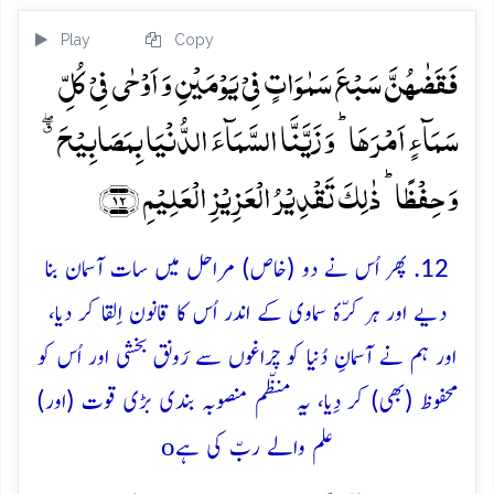
Play
Copy
فَقَضٰہُنَّ سَبۡعَ سَمٰوَاتٍ فِیۡ یَوۡمَیۡنِ وَ اَوۡحٰی فِیۡ کُلِّ
سَمَآءٍ اَمۡرَہَا ؕ وَ زَیَّنَّا السَّمَآءَ الدُّنۡیَا بِمَصَابِیۡحَ ٭ۖ
وَ حِفۡظًا ؕ ذٰلِکَ تَقۡدِیۡرُ الۡعَزِیۡزِ الۡعَلِیۡمِ ﴿۱۲﴾
12. پھر اُس نے دو (خاص) مراحل میں سات آسمان بنا
دیے اور ہر کرّۂ سماوی کے اندر اُس کا قانون اِلقا کر دیا،
اور ہم نے آسمانِ دُنیا کو چراغوں سے رَونق بخشی اور اُس کو
محفوظ (بھی) کر دِیا، یہ منظّم منصوبہ بندی بڑی قوت (اور)
o
علم والے ربّ کی ہے