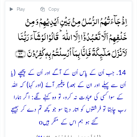
Play
Copy
اِذۡ جَآءَتۡہُمُ الرُّسُلُ مِنۡۢ بَیۡنِ اَیۡدِیۡہِمۡ وَ مِنۡ
خَلۡفِہِمۡ اَلَّا تَعۡبُدُوۡۤا اِلَّا اللّٰہَ ؕ قَالُوۡا لَوۡ شَآءَ رَبُّنَا
لَاَنۡزَلَ مَلٰٓئِکَۃً فَاِنَّا بِمَاۤ اُرۡسِلۡتُمۡ بِہٖ کٰفِرُوۡنَ ﴿۱۴﴾
14. جب اُن کے پاس اُن کے آگے اور اُن کے پیچھے (یا
اُن سے پہلے اور ان کے بعد) پیغمبر آئے (اور کہا) کہ اللہ
کے سوا کسی کی عبادت نہ کرو، تو وہ کہنے لگے: اگر ہمارا
رب چاہتا تو فرشتوں کو اتار دیتا سو جو کچھ تم دے کر بھیجے
o
گئے ہو ہم اس کے منکر ہیں