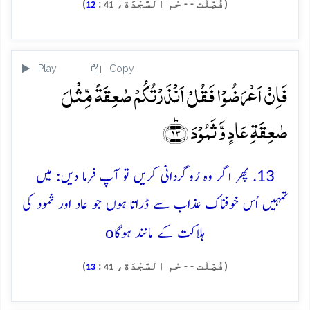
(فُصِّلَت - - حٰم السَّجْدَة،
:
)
12
41
Play
Copy
فَاِنۡ اَعۡرَضُوۡا فَقُلۡ اَنۡذَرۡتُکُمۡ صٰعِقَۃً مِّثۡلَ
صٰعِقَۃِ عَادٍ وَّ ثَمُوۡدَ ﴿ؕ۱۳﴾
13. پھر اگر وہ رُوگردانی کریں تو آپ فرما دیں: میں
تمہیں اُس خوفناک عذاب سے ڈراتا ہوں جو عاد اور ثمود کی
o
ہلاکت کے مانند ہوگا
(فُصِّلَت - - حٰم السَّجْدَة،
:
)
13
41