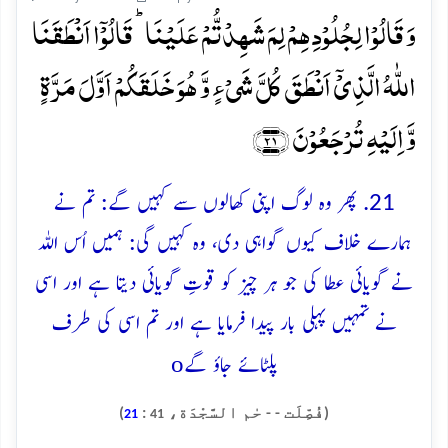
وَ قَالُوۡا لِجُلُوۡدِہِمۡ لِمَ شَہِدۡتُّمۡ عَلَیۡنَا ؕ قَالُوۡۤا اَنۡطَقَنَا
اللّٰہُ الَّذِیۡۤ اَنۡطَقَ کُلَّ شَیۡءٍ وَّ ہُوَ خَلَقَکُمۡ اَوَّلَ مَرَّۃٍ
وَّ اِلَیۡہِ تُرۡجَعُوۡنَ ﴿۲۱﴾
21. پھر وہ لوگ اپنی کھالوں سے کہیں گے: تم نے
ہمارے خلاف کیوں گواہی دی، وہ کہیں گی: ہمیں اُس اللہ
نے گویائی عطا کی جو ہر چیز کو قوتِ گویائی دیتا ہے اور اسی
نے تمہیں پہلی بار پیدا فرمایا ہے اور تم اسی کی طرف
o
پلٹائے جاؤ گے
(فُصِّلَت - - حٰم السَّجْدَة،
:
)
21
41