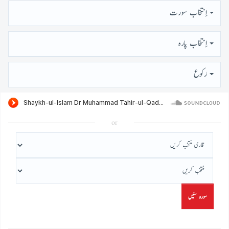
اِنتخاب سورت
اِنتخاب پارہ
رُكوع
or
سورہ سنیں