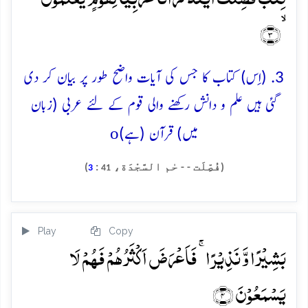
ۙ﴿۳﴾
3. (اِس) کتاب کا جس کی آیات واضح طور پر بیان کر دی
گئی ہیں علم و دانش رکھنے والی قوم کے لئے عربی (زبان
o
میں) قرآن (ہے)
(فُصِّلَت - - حٰم السَّجْدَة،
:
)
3
41
Play
Copy
بَشِیۡرًا وَّ نَذِیۡرًا ۚ فَاَعۡرَضَ اَکۡثَرُہُمۡ فَہُمۡ لَا
یَسۡمَعُوۡنَ ﴿۴﴾