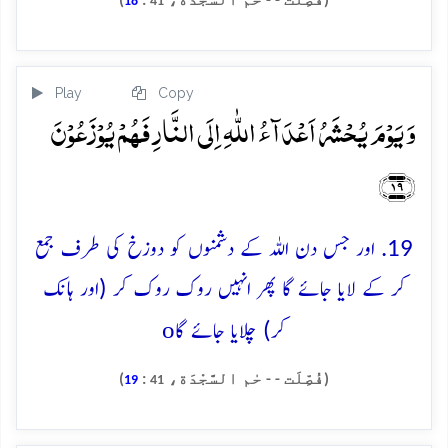
(فُصِّلَت - - حٰم السَّجْدَة،
:
)
18
41
Play
Copy
وَ یَوۡمَ یُحۡشَرُ اَعۡدَآءُ اللّٰہِ اِلَی النَّارِ فَہُمۡ یُوۡزَعُوۡنَ
﴿۱۹﴾
19. اور جس دن اللہ کے دشمنوں کو دوزخ کی طرف جمع
کر کے لایا جائے گا پھر انہیں روک روک کر (اور ہانک
o
کر) چلایا جائے گا
(فُصِّلَت - - حٰم السَّجْدَة،
:
)
19
41