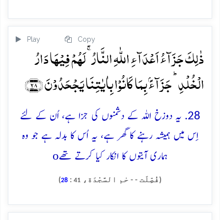
Play
Copy
ذٰلِکَ جَزَآءُ اَعۡدَآءِ اللّٰہِ النَّارُ ۚ لَہُمۡ فِیۡہَا دَارُ
الۡخُلۡدِ ؕ جَزَآءًۢ بِمَا کَانُوۡا بِاٰیٰتِنَا یَجۡحَدُوۡنَ ﴿۲۸﴾
28. یہ دوزخ اللہ کے دشمنوں کی جزا ہے، اُن کے لئے
اِس میں ہمیشہ رہنے کا گھر ہے، یہ اُس کا بدلہ ہے جو وہ
o
ہماری آیتوں کا انکار کیا کرتے تھے
(فُصِّلَت - - حٰم السَّجْدَة،
:
)
28
41