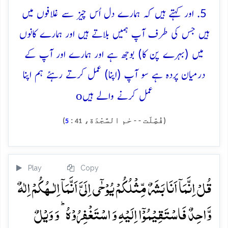
5. اور کہتے ہیں کہ ہمارے دل اُس چیز سے غلافوں میں
ہیں جس کی طرف آپ ہمیں بلاتے ہیں اور ہمارے کانوں
میں (بہرے پن کا) بوجھ ہے اور ہمارے اور آپ کے
درمیان پردہ ہے سو آپ (اپنا) عمل کرتے رہئے ہم اپنا
o
عمل کرنے والے ہیں
(فُصِّلَت - - حٰم السَّجْدَة،
:
)
5
41
Play
Copy
قُلۡ اِنَّمَاۤ اَنَا بَشَرٌ مِّثۡلُکُمۡ یُوۡحٰۤی اِلَیَّ اَنَّمَاۤ اِلٰـہُکُمۡ اِلٰہٌ
وَّاحِدٌ فَاسۡتَقِیۡمُوۡۤا اِلَیۡہِ وَ اسۡتَغۡفِرُوۡہُ ؕ وَ وَیۡلٌ