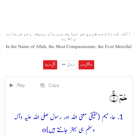
اللہ کے نام سے شروع جو نہایت مہربان ہمیشہ رحم فرمانے
والا ہے
In the Name of Allah, the Most Compassionate, the Ever-Merciful
پچھلی سورہ »
سرورق
« اگلی سورہ
Play
Copy
حٰمٓ ۚ﴿۱﴾
1. حا، میم (حقیقی معنی اللہ اور رسول صلی اللہ علیہ وآلہ
o
وسلم ہی بہتر جانتے ہیں)