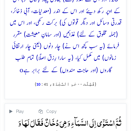
کے اوپر رکھ دیئے اور اس کے اندر (معدنیات، آبی ذخائر،
قدرتی وسائل اور دیگر قوتوں کی) برکت رکھی، اور اس میں
(جملہ مخلوق کے لئے) غذائیں (اور سامانِ معیشت) مقرر
فرمائے (یہ سب کچھ اس نے) چار دنوں (یعنی چار ارتقائی
زمانوں) میں مکمل کیا، (یہ سارا رِزق اصلًا) تمام طلب
o
گاروں (اور حاجت مندوں) کے لئے برابر ہے
(فُصِّلَت - - حٰم السَّجْدَة،
:
)
10
41
Play
Copy
ثُمَّ اسۡتَوٰۤی اِلَی السَّمَآءِ وَ ہِیَ دُخَانٌ فَقَالَ لَہَا وَ