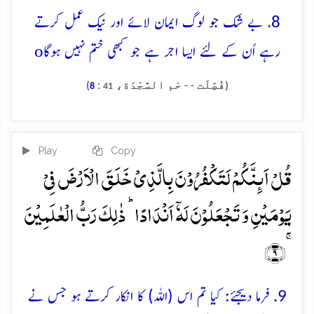
8. بے شک جو لوگ ایمان لائے اور نیک عمل کرتے
o
رہے اُن کے لئے ایسا اجر ہے جو کبھی ختم نہیں ہوگا
(فُصِّلَت - - حٰم السَّجْدَة،
:
)
8
41
Play
Copy
قُلۡ اَئِنَّکُمۡ لَتَکۡفُرُوۡنَ بِالَّذِیۡ خَلَقَ الۡاَرۡضَ فِیۡ
یَوۡمَیۡنِ وَ تَجۡعَلُوۡنَ لَہٗۤ اَنۡدَادًا ؕ ذٰلِکَ رَبُّ الۡعٰلَمِیۡنَ
ۚ﴿۹﴾
9. فرما دیجئے: کیا تم اس (اللہ) کا انکار کرتے ہو جس نے