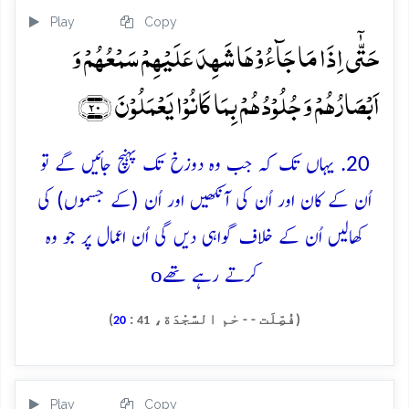
Play
Copy
حَتّٰۤی اِذَا مَا جَآءُوۡہَا شَہِدَ عَلَیۡہِمۡ سَمۡعُہُمۡ وَ
اَبۡصَارُہُمۡ وَ جُلُوۡدُہُمۡ بِمَا کَانُوۡا یَعۡمَلُوۡنَ ﴿۲۰﴾
20. یہاں تک کہ جب وہ دوزخ تک پہنچ جائیں گے تو
اُن کے کان اور اُن کی آنکھیں اور اُن (کے جسموں) کی
کھالیں اُن کے خلاف گواہی دیں گی اُن اعمال پر جو وہ
o
کرتے رہے تھے
(فُصِّلَت - - حٰم السَّجْدَة،
:
)
20
41
Play
Copy