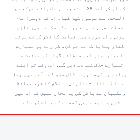
کہ اس کی آیت 38 آیت سجدہ ہے اس لئے اس کو حم
السجدہ سے موسوم کیا گیا۔ اس کا دوسرا نام
فصلت بھی ہے۔ یہ سورہ مکہ مکرمہ میں نازل
ہوئی۔ اس سورت میں قیامت کا ذکر کرتے ہوئے
کفار بتایا کہ تم جو کچھ کر رہے ہو تمہارے
اعضاء عینی اور سلطانی گواہ کی حیثیت سے
تمہارے خلاف شہادت دیں گے، اس وقت تم اپنے
جرائم پر کیسے پردہ ڈال سکو گے۔ آخر میں بتا
دیا کہ اللہ تعالیٰ اپنے کلام کا خود محافظ
ونگہبان ہے باطل کی یہ مجال نہیں کہ اس میں
کسی جانب سے بھی گھسنے کی جرات کر سکے۔