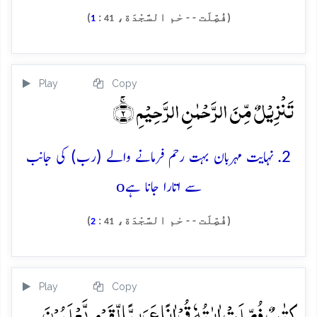
(فُصِّلَت - - حٰم السَّجْدَة،
:
)
1
41
Play
Copy
تَنۡزِیۡلٌ مِّنَ الرَّحۡمٰنِ الرَّحِیۡمِ ۚ﴿۲﴾
2. نہایت مہربان بہت رحم فرمانے والے (رب) کی جانب
o
سے اتارا جانا ہے
(فُصِّلَت - - حٰم السَّجْدَة،
:
)
2
41
Play
Copy
کِتٰبٌ فُصِّلَتۡ اٰیٰتُہٗ قُرۡاٰنًا عَرَبِیًّا لِّقَوۡمٍ یَّعۡلَمُوۡنَ