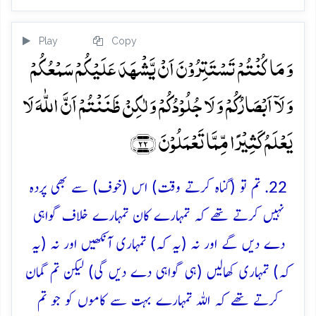
Play
Copy
وَ مَا کُنۡتُمۡ تَسۡتَتِرُوۡنَ اَنۡ یَّشۡہَدَ عَلَیۡکُمۡ سَمۡعُکُمۡ
وَ لَاۤ اَبۡصَارُکُمۡ وَ لَا جُلُوۡدُکُمۡ وَ لٰکِنۡ ظَنَنۡتُمۡ اَنَّ اللّٰہَ لَا
یَعۡلَمُ کَثِیۡرًا مِّمَّا تَعۡمَلُوۡنَ ﴿۲۲﴾
22. تم تو (گناہ کرتے وقت) اس (خوف) سے بھی پردہ
نہیں کرتے تھے کہ تمہارے کان تمہارے خلاف گواہی
دے دیں گے اور نہ (یہ کہ) تمہاری آنکھیں اور نہ (یہ
کہ) تمہاری کھالیں (ہی گواہی دے دیں گی) لیکن تم گمان
کرتے تھے کہ اللہ تمہارے بہت سے کاموں کو جو تم