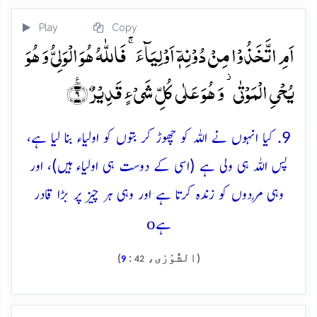
Play
Copy
اَمِ اتَّخَذُوۡا مِنۡ دُوۡنِہٖۤ اَوۡلِیَآءَ ۚ فَاللّٰہُ ہُوَ الۡوَلِیُّ وَ ہُوَ
یُحۡیِ الۡمَوۡتٰی ۫ وَ ہُوَ عَلٰی کُلِّ شَیۡءٍ قَدِیۡرٌ ٪﴿۹﴾
9. کیا انہوں نے اللہ کو چھوڑ کر بتوں کو اولیاء بنا لیا ہے،
پس اللہ ہی ولی ہے (اسی کے دوست ہی اولیاء ہیں)، اور
وہی مُردوں کو زندہ کرتا ہے اور وہی ہر چیز پر بڑا قادر
o
ہے
(الشُّوْرٰی،
:
)
9
42