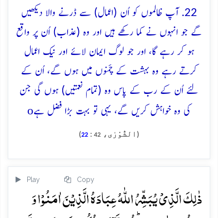
22. آپ ظالموں کو اُن (اعمال) سے ڈرنے والا دیکھیں
گے جو انہوں نے کما رکھے ہیں اور وہ (عذاب) اُن پر واقع
ہو کر رہے گا، اور جو لوگ ایمان لائے اور نیک اعمال
کرتے رہے وہ بہشت کے چَمنوں میں ہوں گے، اُن کے
لئے اُن کے رب کے پاس وہ (تمام نعمتیں) ہوں گی جن
o
کی وہ خواہش کریں گے، یہی تو بہت بڑا فضل ہے
(الشُّوْرٰی،
:
)
22
42
Play
Copy
ذٰلِکَ الَّذِیۡ یُبَشِّرُ اللّٰہُ عِبَادَہُ الَّذِیۡنَ اٰمَنُوۡا وَ