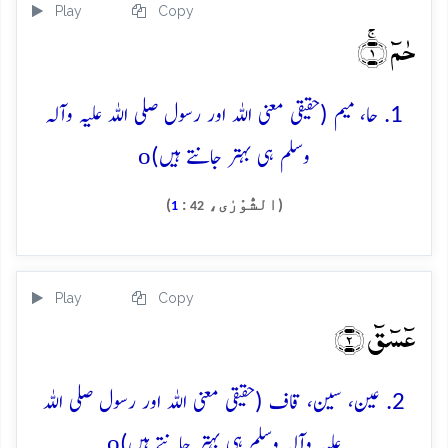
Play
Copy
حٰمٓ ۚ﴿۱﴾
1. حا، میم (حقیقی معنی اللہ اور رسول صلی اللہ علیہ وآلہ
o
وسلم ہی بہتر جانتے ہیں)
(الشُّوْرٰی،
:
)
1
42
Play
Copy
عٓسٓقٓ ﴿۲﴾
2. عین، سین، قاف (حقیقی معنی اللہ اور رسول صلی اللہ
o
علیہ وآلہ وسلم ہی بہتر جانتے ہیں)