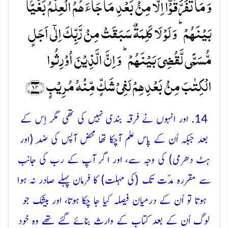
وَ مَا تَفَرَّقُوۡۤا اِلَّا مِنۡۢ بَعۡدِ مَا جَآءَہُمُ الۡعِلۡمُ بَغۡیًۢا
بَیۡنَہُمۡ ؕ وَ لَوۡ لَا کَلِمَۃٌ سَبَقَتۡ مِنۡ رَّبِّکَ اِلٰۤی اَجَلٍ
مُّسَمًّی لَّقُضِیَ بَیۡنَہُمۡ ؕ وَ اِنَّ الَّذِیۡنَ اُوۡرِثُوا
الۡکِتٰبَ مِنۡۢ بَعۡدِہِمۡ لَفِیۡ شَکٍّ مِّنۡہُ مُرِیۡبٍ ﴿۱۴﴾
14. اور انہوں نے فرقہ بندی نہیں کی تھی مگر اِس کے
بعد جبکہ اُن کے پاس علم آچکا تھا محض آپس کی ضِد (اور
ہٹ دھرمی) کی وجہ سے، اور اگر آپ کے رب کی جانب
سے مقررہ مدّت تک (کی مہلت) کا فرمان پہلے صادر نہ ہوا
ہوتا تو اُن کے درمیان فیصلہ کیا جا چکا ہوتا، اور بیشک جو
لوگ اُن کے بعد کتاب کے وارث بنائے گئے تھے وہ خود