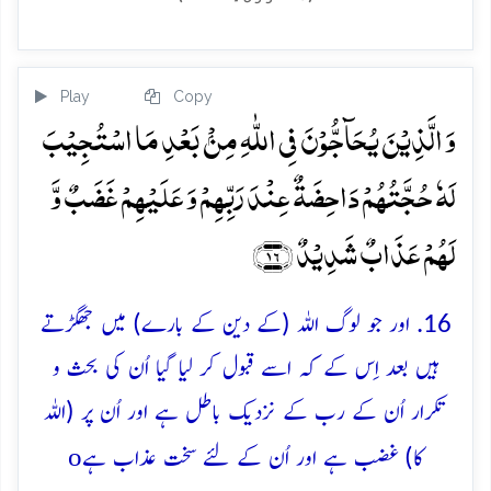
Play
Copy
وَ الَّذِیۡنَ یُحَآجُّوۡنَ فِی اللّٰہِ مِنۡۢ بَعۡدِ مَا اسۡتُجِیۡبَ
لَہٗ حُجَّتُہُمۡ دَاحِضَۃٌ عِنۡدَ رَبِّہِمۡ وَ عَلَیۡہِمۡ غَضَبٌ وَّ
لَہُمۡ عَذَابٌ شَدِیۡدٌ ﴿۱۶﴾
16. اور جو لوگ اللہ (کے دین کے بارے) میں جھگڑتے
ہیں بعد اِس کے کہ اسے قبول کر لیا گیا اُن کی بحث و
تکرار اُن کے رب کے نزدیک باطل ہے اور اُن پر (اللہ
o
کا) غضب ہے اور اُن کے لئے سخت عذاب ہے