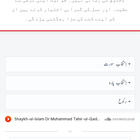
مخلوق کی رسائی نہیں۔ جو لوگ اپنی مرضی سے
عقیدہ اور عمل کی گمراہی اختیار کرتے ہیں ان
کو اپنے کئے کی سزا بھگتنی پڑے گی۔
اِنتخاب سورت
اِنتخاب پارہ
رُكوع
or