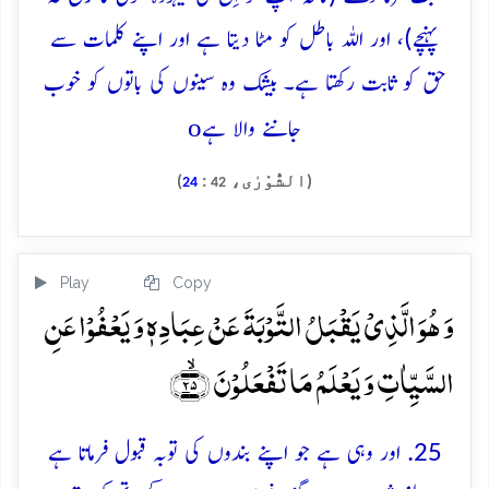
پہنچے)، اور اللہ باطل کو مٹا دیتا ہے اور اپنے کلمات سے
حق کو ثابت رکھتا ہے۔ بیشک وہ سینوں کی باتوں کو خوب
o
جاننے والا ہے
(الشُّوْرٰی،
:
)
24
42
Play
Copy
وَ ہُوَ الَّذِیۡ یَقۡبَلُ التَّوۡبَۃَ عَنۡ عِبَادِہٖ وَ یَعۡفُوۡا عَنِ
السَّیِّاٰتِ وَ یَعۡلَمُ مَا تَفۡعَلُوۡنَ ﴿ۙ۲۵﴾
25. اور وہی ہے جو اپنے بندوں کی توبہ قبول فرماتا ہے