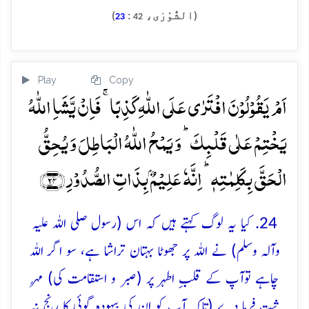
(الشُّوْرٰی،
:
)
23
42
Play
Copy
اَمۡ یَقُوۡلُوۡنَ افۡتَرٰی عَلَی اللّٰہِ کَذِبًا ۚ فَاِنۡ یَّشَاِ اللّٰہُ
یَخۡتِمۡ عَلٰی قَلۡبِکَ ؕ وَ یَمۡحُ اللّٰہُ الۡبَاطِلَ وَ یُحِقُّ
الۡحَقَّ بِکَلِمٰتِہٖ ؕ اِنَّہٗ عَلِیۡمٌۢ بِذَاتِ الصُّدُوۡرِ ﴿۲۴﴾
24. کیا یہ لوگ کہتے ہیں کہ اس (رسول صلی اللہ علیہ
وآلہ وسلم) نے اللہ پر جھوٹا بہتان تراشا ہے، سو اگر اللہ
چاہے توآپ کے قلبِ اطہر پر (صبر و استقامت کی) مُہر
ثبت فرما دے (تاکہ آپ کو اِن کی بیہودہ گوئی کا رنج نہ