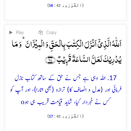
(الشُّوْرٰی،
:
)
16
42
Play
Copy
اَللّٰہُ الَّذِیۡۤ اَنۡزَلَ الۡکِتٰبَ بِالۡحَقِّ وَ الۡمِیۡزَانَ ؕ وَ مَا
یُدۡرِیۡکَ لَعَلَّ السَّاعَۃَ قَرِیۡبٌ ﴿۱۷﴾
17. اللہ وہی ہے جس نے حق کے ساتھ کتاب نازل
فرمائی اور (عدل و انصاف کا) ترازو (بھی اتارا)، اور آپ کو
o
کس نے خبردار کیا، شاید قیامت قریب ہی ہو
(الشُّوْرٰی،
:
)
17
42