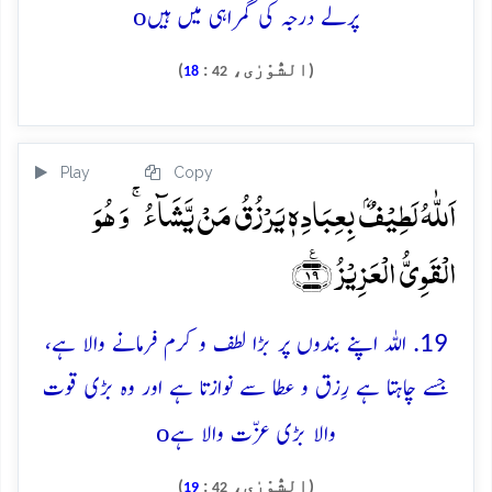
o
پرلے درجہ کی گمراہی میں ہیں
(الشُّوْرٰی،
:
)
18
42
Play
Copy
اَللّٰہُ لَطِیۡفٌۢ بِعِبَادِہٖ یَرۡزُقُ مَنۡ یَّشَآءُ ۚ وَ ہُوَ
الۡقَوِیُّ الۡعَزِیۡزُ ﴿٪۱۹﴾
19. اللہ اپنے بندوں پر بڑا لطف و کرم فرمانے والا ہے،
جسے چاہتا ہے رِزق و عطا سے نوازتا ہے اور وہ بڑی قوت
o
والا بڑی عزّت والا ہے
(الشُّوْرٰی،
:
)
19
42