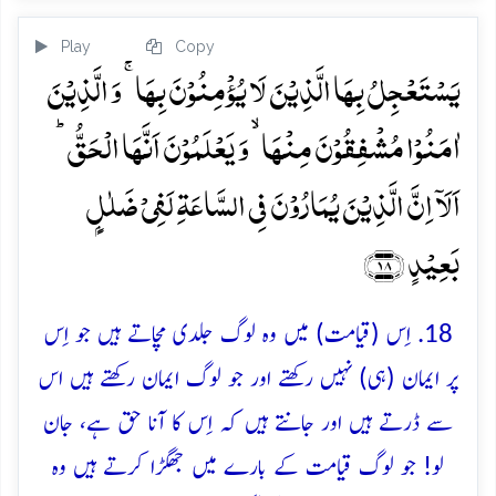
Play
Copy
یَسۡتَعۡجِلُ بِہَا الَّذِیۡنَ لَا یُؤۡمِنُوۡنَ بِہَا ۚ وَ الَّذِیۡنَ
اٰمَنُوۡا مُشۡفِقُوۡنَ مِنۡہَا ۙ وَ یَعۡلَمُوۡنَ اَنَّہَا الۡحَقُّ ؕ
اَلَاۤ اِنَّ الَّذِیۡنَ یُمَارُوۡنَ فِی السَّاعَۃِ لَفِیۡ ضَلٰلٍۭ
بَعِیۡدٍ ﴿۱۸﴾
18. اِس (قیامت) میں وہ لوگ جلدی مچاتے ہیں جو اِس
پر ایمان (ہی) نہیں رکھتے اور جو لوگ ایمان رکھتے ہیں اس
سے ڈرتے ہیں اور جانتے ہیں کہ اِس کا آنا حق ہے، جان
لو! جو لوگ قیامت کے بارے میں جھگڑا کرتے ہیں وہ