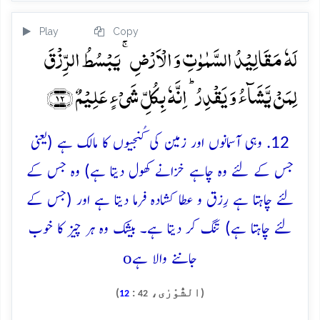
Play
Copy
لَہٗ مَقَالِیۡدُ السَّمٰوٰتِ وَ الۡاَرۡضِ ۚ یَبۡسُطُ الرِّزۡقَ
لِمَنۡ یَّشَآءُ وَ یَقۡدِرُ ؕ اِنَّہٗ بِکُلِّ شَیۡءٍ عَلِیۡمٌ ﴿۱۲﴾
12. وہی آسمانوں اور زمین کی کُنجیوں کا مالک ہے (یعنی
جس کے لئے وہ چاہے خزانے کھول دیتا ہے) وہ جس کے
لئے چاہتا ہے رِزق و عطا کشادہ فرما دیتا ہے اور (جس کے
لئے چاہتا ہے) تنگ کر دیتا ہے۔ بیشک وہ ہر چیز کا خوب
o
جاننے والا ہے
(الشُّوْرٰی،
:
)
12
42