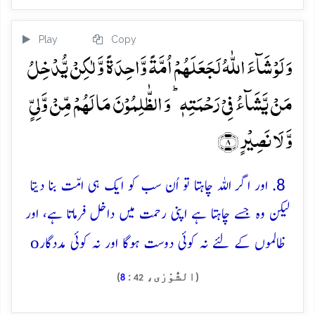
Play
Copy
وَ لَوۡ شَآءَ اللّٰہُ لَجَعَلَہُمۡ اُمَّۃً وَّاحِدَۃً وَّ لٰکِنۡ یُّدۡخِلُ
مَنۡ یَّشَآءُ فِیۡ رَحۡمَتِہٖ ؕ وَ الظّٰلِمُوۡنَ مَا لَہُمۡ مِّنۡ وَّلِیٍّ
وَّ لَا نَصِیۡرٍ ﴿۸﴾
8. اور اگر اللہ چاہتا تو اُن سب کو ایک ہی امّت بنا دیتا
لیکن وہ جسے چاہتا ہے اپنی رحمت میں داخل فرماتا ہے، اور
o
ظالموں کے لئے نہ کوئی دوست ہوگا اور نہ کوئی مددگار
(الشُّوْرٰی،
:
)
8
42