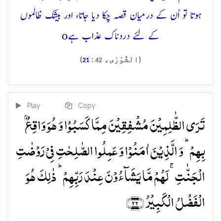
ہوتا تو اُن کے درمیان قصہ چکا دیا جاتا، اور بیشک ظالموں
o
کے لئے دردناک عذاب ہے
(الشُّوْرٰی،
:
)
21
42
Play
Copy
تَرَی الظّٰلِمِیۡنَ مُشۡفِقِیۡنَ مِمَّا کَسَبُوۡا وَ ہُوَ وَاقِعٌۢ
بِہِمۡ ؕ وَ الَّذِیۡنَ اٰمَنُوۡا وَ عَمِلُوا الصّٰلِحٰتِ فِیۡ رَوۡضٰتِ
الۡجَنّٰتِ ۚ لَہُمۡ مَّا یَشَآءُوۡنَ عِنۡدَ رَبِّہِمۡ ؕ ذٰلِکَ ہُوَ
الۡفَضۡلُ الۡکَبِیۡرُ ﴿۲۲﴾