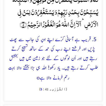
یُسَبِّحُوۡنَ بِحَمۡدِ رَبِّہِمۡ وَ یَسۡتَغۡفِرُوۡنَ لِمَنۡ فِی
الۡاَرۡضِ ؕ اَلَاۤ اِنَّ اللّٰہَ ہُوَ الۡغَفُوۡرُ الرَّحِیۡمُ ﴿۵﴾
5. قریب ہے آسمانی کرّے اپنے اوپر کی جانب سے پھٹ
پڑیں اور فرشتے اپنے رب کی حمد کے ساتھ تسبیح کرتے
رہتے ہیں اور اُن لوگوں کے لئے جو زمین میں ہیں بخشش
طلب کرتے رہتے ہیں۔ یاد رکھو! اللہ ہی بڑا بخشنے والا بہت
o
رحم فرمانے والا ہے
(الشُّوْرٰی،
:
)
5
42