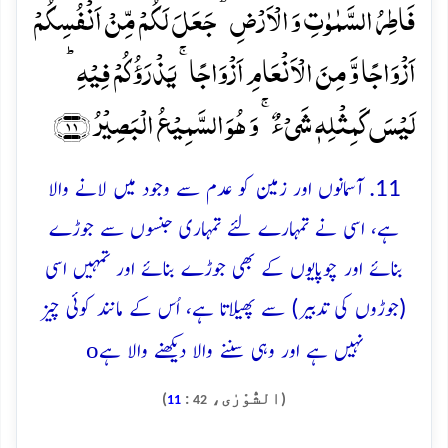
فَاطِرُ السَّمٰوٰتِ وَ الۡاَرۡضِ ؕ جَعَلَ لَکُمۡ مِّنۡ اَنۡفُسِکُمۡ
اَزۡوَاجًا وَّ مِنَ الۡاَنۡعَامِ اَزۡوَاجًا ۚ یَذۡرَؤُکُمۡ فِیۡہِ ؕ
لَیۡسَ کَمِثۡلِہٖ شَیۡءٌ ۚ وَ ہُوَ السَّمِیۡعُ الۡبَصِیۡرُ ﴿۱۱﴾
11. آسمانوں اور زمین کو عدم سے وجود میں لانے والا
ہے، اسی نے تمہارے لئے تمہاری جنسوں سے جوڑے
بنائے اور چوپایوں کے بھی جوڑے بنائے اور تمہیں اسی
(جوڑوں کی تدبیر) سے پھیلاتا ہے، اُس کے مانند کوئی چیز
o
نہیں ہے اور وہی سننے والا دیکھنے والا ہے
(الشُّوْرٰی،
:
)
11
42