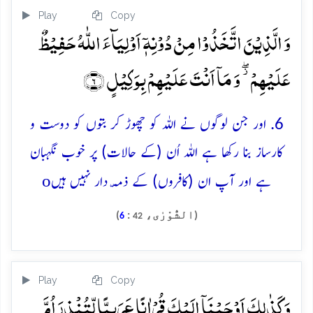
Play
Copy
وَ الَّذِیۡنَ اتَّخَذُوۡا مِنۡ دُوۡنِہٖۤ اَوۡلِیَآءَ اللّٰہُ حَفِیۡظٌ
عَلَیۡہِمۡ ۫ۖ وَ مَاۤ اَنۡتَ عَلَیۡہِمۡ بِوَکِیۡلٍ ﴿۶﴾
6. اور جن لوگوں نے اللہ کو چھوڑ کر بتوں کو دوست و
کارساز بنا رکھا ہے اللہ اُن (کے حالات) پر خوب نگہبان
o
ہے اور آپ ان (کافروں) کے ذمّہ دار نہیں ہیں
(الشُّوْرٰی،
:
)
6
42
Play
Copy
وَ کَذٰلِکَ اَوۡحَیۡنَاۤ اِلَیۡکَ قُرۡاٰنًا عَرَبِیًّا لِّتُنۡذِرَ اُمَّ