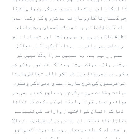
کا انکار اور بےشمار معبودوں کی پوجا پاٹ کا
جو گھناؤنا کاروبار تم نے شرو ع کر رکھا ہے،
اس کا تقاضا تو یہ تھا کہ آسمان پھٹ جاتا،
نظام عالم درہم برہم ہوجاتا اور تمہارا نام
ونشان بھی باقی نہ رہتا، لیکن اللہ تعالیٰ
غفور رحیم ہے۔ وہ تمہیں فورا ہلاک نہیں کر
دیتا، بلکہ مہلت دیتا ہے تاکہ تم غور وفکر کر
سکو۔ یہ بھی بتا دیا کہ اگر اللہ تعالیٰ چاہتا
تو فرشتوں کی طرح سارے انسان بھی ذکر وفکر،
عبادت وطاعت میں سرگرم رہتے اور کوئی بھی سر
موانحراف نہ کرنا، لیکن اس کی حکمت کا تقاضا
تھا کہ انسان کو اختیار وارادہ کی نعمت سے
نوازا جائے تاکہ ان بلندیوں کی طرف جانے والا
راستہ اس کے لئے ہموار ہوجائے جہاں کسی اور