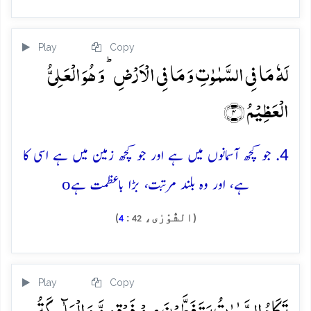
Play
Copy
لَہٗ مَا فِی السَّمٰوٰتِ وَ مَا فِی الۡاَرۡضِ ؕ وَ ہُوَ الۡعَلِیُّ
الۡعَظِیۡمُ ﴿۴﴾
4. جو کچھ آسمانوں میں ہے اور جو کچھ زمین میں ہے اسی کا
o
ہے، اور وہ بلند مرتبت، بڑا باعظمت ہے
(الشُّوْرٰی،
:
)
4
42
Play
Copy
تَکَادُ السَّمٰوٰتُ یَتَفَطَّرۡنَ مِنۡ فَوۡقِہِنَّ وَ الۡمَلٰٓئِکَۃُ