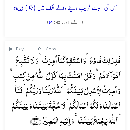
o
اُس کی نسبت فریب دینے والے شک میں (مبتلا) ہیں
(الشُّوْرٰی،
:
)
14
42
Play
Copy
فَلِذٰلِکَ فَادۡعُ ۚ وَ اسۡتَقِمۡ کَمَاۤ اُمِرۡتَ ۚ وَ لَا تَتَّبِعۡ
اَہۡوَآءَہُمۡ ۚ وَ قُلۡ اٰمَنۡتُ بِمَاۤ اَنۡزَلَ اللّٰہُ مِنۡ کِتٰبٍ ۚ
وَ اُمِرۡتُ لِاَعۡدِلَ بَیۡنَکُمۡ ؕ اَللّٰہُ رَبُّنَا وَ رَبُّکُمۡ ؕ لَنَاۤ
اَعۡمَالُنَا وَ لَکُمۡ اَعۡمَالُکُمۡ ؕ لَا حُجَّۃَ بَیۡنَنَا وَ بَیۡنَکُمۡ
ؕ اَللّٰہُ یَجۡمَعُ بَیۡنَنَا ۚ وَ اِلَیۡہِ الۡمَصِیۡرُ ﴿ؕ۱۵﴾