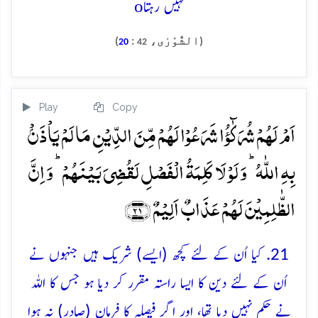
o
نہیں رہتا
(الشُّوْرٰی،
:
)
20
42
Play
Copy
اَمۡ لَہُمۡ شُرَکٰٓؤُا شَرَعُوۡا لَہُمۡ مِّنَ الدِّیۡنِ مَا لَمۡ یَاۡذَنۡۢ
بِہِ اللّٰہُ ؕ وَ لَوۡ لَا کَلِمَۃُ الۡفَصۡلِ لَقُضِیَ بَیۡنَہُمۡ ؕ وَ اِنَّ
الظّٰلِمِیۡنَ لَہُمۡ عَذَابٌ اَلِیۡمٌ ﴿۲۱﴾
21. کیا اُن کے لئے کچھ (ایسے) شریک ہیں جنہوں نے
اُن کے لئے دین کا ایسا راستہ مقرر کر دیا ہو جس کا اللہ
نے حکم نہیں دیا تھا، اور اگر فیصلہ کا فرمان (صادر) نہ ہوا