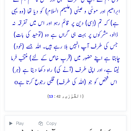
ابراھیم اور موسٰی و عیسٰی (علیھم السلام) کو دیا تھا (وہ یہی
ہے) کہ تم (اِسی) دین پر قائم رہو اور اس میں تفرقہ نہ
ڈالو، مشرکوں پر بہت ہی گراں ہے وہ (توحید کی بات)
جس کی طرف آپ انہیں بلا رہے ہیں۔ اللہ جسے (خود)
چاہتا ہے اپنے حضور میں (قربِ خاص کے لئے) منتخب فرما
لیتا ہے، اور اپنی طرف (آنے کی) راہ دکھا دیتا ہے (ہر)
o
اس شخص کو جو (اللہ کی طرف) قلبی رجوع کرتا ہے
(الشُّوْرٰی،
:
)
13
42
Play
Copy