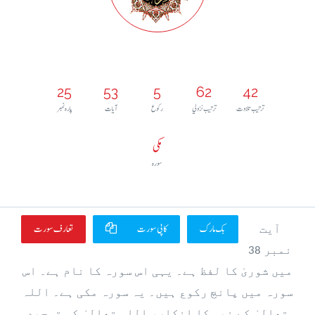
25
53
5
62
42
ترتيب تلاوت
ترتيب نزولي
رکوع
آيات
پارہ نمبر
مکی
سورہ
بک مارک
کاپی سورت
تعارف سورت
آیت
نمبر 38
میں شوریٰ کا لفظ ہے۔ یہی اس سورہ کا نام ہے۔ اس
سورہ میں پانچ رکوع ہیں۔ یہ سورہ مکی ہے۔ اللہ
تعالیٰ کے نبی کا انکار، اللہ تعالیٰ کی توحید