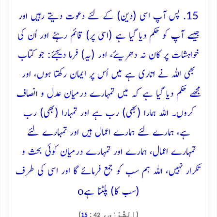
15. پس آپ اسی (دین) کے لئے دعوت دیتے رہیں اور
جیسے آپ کو حکم دیا گیا ہے (اسی پر) قائم رہئے اور اُن کی
خواہشات پر کان نہ دھریئے، اور (یہ) فرما دیجئے: جو کتاب
بھی اللہ نے اتاری ہے میں اُس پر ایمان رکھتا ہوں، اور
مجھے حکم دیا گیا ہے کہ میں تمہارے درمیان عدل و انصاف
کروں۔ اللہ ہمارا (بھی) رب ہے اور تمہارا (بھی) رب
ہے، ہمارے لئے ہمارے اعمال ہیں اور تمہارے لئے
تمہارے اعمال، ہمارے اور تمہارے درمیان کوئی بحث و
تکرار نہیں، اللہ ہم سب کو جمع فرمائے گا اور اسی کی طرف
o
(سب کا) پلٹنا ہے
(الشُّوْرٰی،
:
)
15
42