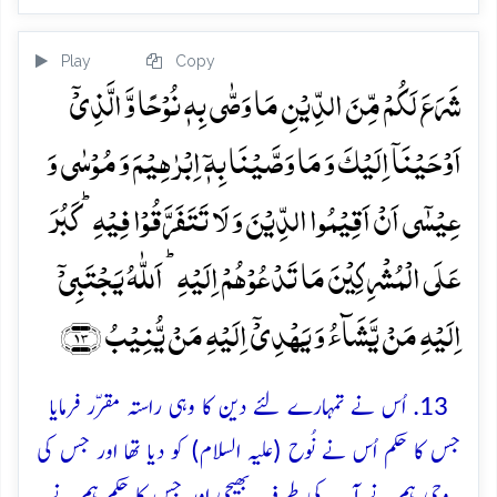
Play
Copy
شَرَعَ لَکُمۡ مِّنَ الدِّیۡنِ مَا وَصّٰی بِہٖ نُوۡحًا وَّ الَّذِیۡۤ
اَوۡحَیۡنَاۤ اِلَیۡکَ وَ مَا وَصَّیۡنَا بِہٖۤ اِبۡرٰہِیۡمَ وَ مُوۡسٰی وَ
عِیۡسٰۤی اَنۡ اَقِیۡمُوا الدِّیۡنَ وَ لَا تَتَفَرَّقُوۡا فِیۡہِ ؕ کَبُرَ
عَلَی الۡمُشۡرِکِیۡنَ مَا تَدۡعُوۡہُمۡ اِلَیۡہِ ؕ اَللّٰہُ یَجۡتَبِیۡۤ
اِلَیۡہِ مَنۡ یَّشَآءُ وَ یَہۡدِیۡۤ اِلَیۡہِ مَنۡ یُّنِیۡبُ ﴿۱۳﴾
13. اُس نے تمہارے لئے دین کا وہی راستہ مقرّر فرمایا
جس کا حکم اُس نے نُوح (علیہ السلام) کو دیا تھا اور جس کی
وحی ہم نے آپ کی طرف بھیجی اور جس کا حکم ہم نے