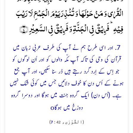
الۡقُرٰی وَ مَنۡ حَوۡلَہَا وَ تُنۡذِرَ یَوۡمَ الۡجَمۡعِ لَا رَیۡبَ
فِیۡہِ ؕ فَرِیۡقٌ فِی الۡجَنَّۃِ وَ فَرِیۡقٌ فِی السَّعِیۡرِ ﴿۷﴾
7. اور اسی طرح ہم نے آپ کی طرف عربی زبان میں
قرآن کی وحی کی تاکہ آپ مکّہ والوں کو اور اُن لوگوں کو
جو اِس کے اِردگرد رہتے ہیں ڈر سنا سکیں، اور آپ جمع
ہونے کے اُس دن کا خوف دلائیں جس میں کوئی شک نہیں
ہے۔ (اُس دن) ایک گروہ جنت میں ہوگا اور دوسرا گروہ
o
دوزخ میں ہوگا
(الشُّوْرٰی،
:
)
7
42