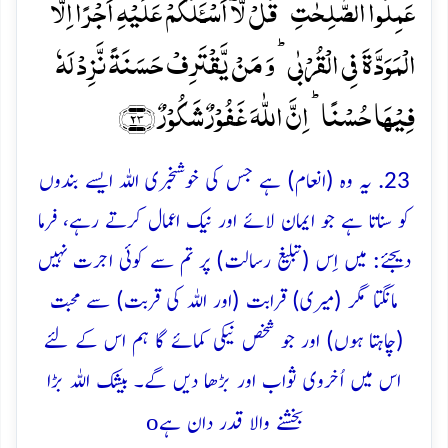
عَمِلُوا الصّٰلِحٰتِ ؕ قُلۡ لَّاۤ اَسۡـَٔلُکُمۡ عَلَیۡہِ اَجۡرًا اِلَّا
الۡمَوَدَّۃَ فِی الۡقُرۡبٰی ؕ وَ مَنۡ یَّقۡتَرِفۡ حَسَنَۃً نَّزِدۡ لَہٗ
فِیۡہَا حُسۡنًا ؕ اِنَّ اللّٰہَ غَفُوۡرٌ شَکُوۡرٌ ﴿۲۳﴾
23. یہ وہ (انعام) ہے جس کی خوشخبری اللہ ایسے بندوں
کو سناتا ہے جو ایمان لائے اور نیک اعمال کرتے رہے، فرما
دیجئے: میں اِس (تبلیغ رسالت) پر تم سے کوئی اجرت نہیں
مانگتا مگر (میری) قرابت (اور اللہ کی قربت) سے محبت
(چاہتا ہوں) اور جو شخص نیکی کمائے گا ہم اس کے لئے
اس میں اُخروی ثواب اور بڑھا دیں گے۔ بیشک اللہ بڑا
o
بخشنے والا قدر دان ہے