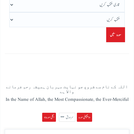
سورہ سنیں
اللہ کے نام سے شروع جو نہایت مہربان ہمیشہ رحم فرمانے
والا ہے
In the Name of Allah, the Most Compassionate, the Ever-Merciful
پچھلی سورہ »
سرورق
« اگلی سورہ