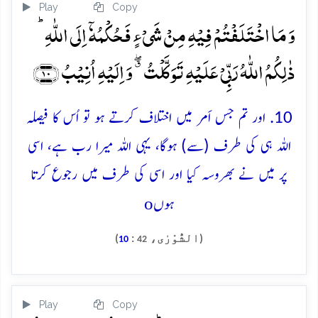
Play
Copy
وَ مَا اخۡتَلَفۡتُمۡ فِیۡہِ مِنۡ شَیۡءٍ فَحُکۡمُہٗۤ اِلَی اللّٰہِ ؕ
ذٰلِکُمُ اللّٰہُ رَبِّیۡ عَلَیۡہِ تَوَکَّلۡتُ ٭ۖ وَ اِلَیۡہِ اُنِیۡبُ ﴿۱۰﴾
10. اور تم جس اَمر میں اختلاف کرتے ہو تو اُس کا فیصلہ
اللہ ہی کی طرف (سے) ہوگا، یہی اللہ میرا رب ہے، اسی
پر میں نے بھروسہ کیا اور اسی کی طرف میں رجوع کرتا
o
ہوں
(الشُّوْرٰی،
:
)
10
42
Play
Copy