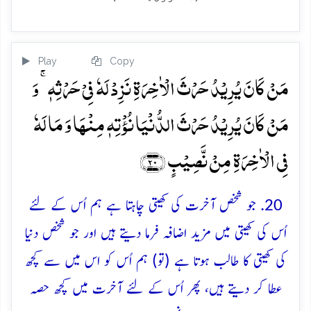
Play
Copy
مَنۡ کَانَ یُرِیۡدُ حَرۡثَ الۡاٰخِرَۃِ نَزِدۡ لَہٗ فِیۡ حَرۡثِہٖ ۚ وَ
مَنۡ کَانَ یُرِیۡدُ حَرۡثَ الدُّنۡیَا نُؤۡتِہٖ مِنۡہَا وَ مَا لَہٗ
فِی الۡاٰخِرَۃِ مِنۡ نَّصِیۡبٍ ﴿۲۰﴾
20. جو شخص آخرت کی کھیتی چاہتا ہے ہم اُس کے لئے
اُس کی کھیتی میں مزید اضافہ فرما دیتے ہیں اور جو شخص دنیا
کی کھیتی کا طالب ہوتا ہے (تو) ہم اُس کو اس میں سے کچھ
عطا کر دیتے ہیں، پھر اُس کے لئے آخرت میں کچھ حصہ