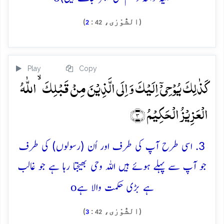
(الشُّوْرٰی،
:
)
2
42
Play
Copy
کَذٰلِکَ یُوۡحِیۡۤ اِلَیۡکَ وَ اِلَی الَّذِیۡنَ مِنۡ قَبۡلِکَ ۙ اللّٰہُ
الۡعَزِیۡزُ الۡحَکِیۡمُ ﴿۳﴾
3. اسی طرح آپ کی طرف اور اُن (رسولوں) کی طرف
جو آپ سے پہلے ہوئے ہیں اللہ وحی بھیجتا رہا ہے جو غالب
o
ہے بڑی حکمت والا ہے
(الشُّوْرٰی،
:
)
3
42