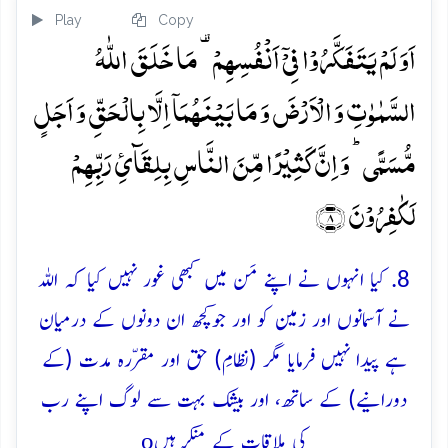
Play
Copy
اَوَ لَمۡ یَتَفَکَّرُوۡا فِیۡۤ اَنۡفُسِہِمۡ ۟ مَا خَلَقَ اللّٰہُ
السَّمٰوٰتِ وَ الۡاَرۡضَ وَ مَا بَیۡنَہُمَاۤ اِلَّا بِالۡحَقِّ وَ اَجَلٍ
مُّسَمًّی ؕ وَ اِنَّ کَثِیۡرًا مِّنَ النَّاسِ بِلِقَآیِٔ رَبِّہِمۡ
لَکٰفِرُوۡنَ ﴿۸﴾
8. کیا انہوں نے اپنے مَن میں کبھی غور نہیں کیا کہ اللہ
نے آسمانوں اور زمین کو اور جوکچھ ان دونوں کے درمیان
ہے پیدا نہیں فرمایا مگر (نظامِ) حق اور مقرّرہ مدت (کے
دورانیے) کے ساتھ، اور بیشک بہت سے لوگ اپنے رب
o
کی ملاقات کے مُنکِر ہیں