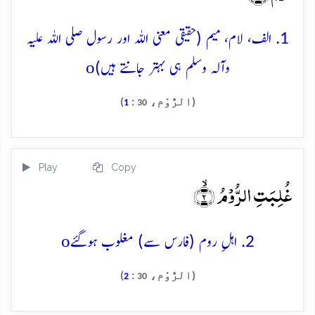
1. الف، لام، میم (حقیقی معنی اللہ اور رسول صلی اللہ علیہ
o
وآلہ وسلم ہی بہتر جانتے ہیں)
(الرُّوْم،
:
)
1
30
Play
Copy
غُلِبَتِ الرُّوۡمُ ۙ﴿۲﴾
o
2. اہلِ روم (فارس سے) مغلوب ہوگئے
(الرُّوْم،
:
)
2
30