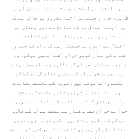
ہیں۔ ابتدائی آیات میں بتایا کہ انسان اپنی
ظاہری جاہ و حشمت پر اتنا مفرور ہو جاتا ہے کہ
وہ اپنے اعمال بد کے نتائج سے بھی بےفکر ہو
جاتا ہے وہ یہی سمجھتا ہے کہ اس کا آفتاب
اقبال سدا یوں ہی چمکتا رہے گا۔ اس کے حسن و
شباب کی بہار کبھی خزاں آشنا نہیں ہوگی۔ وہ
قریبی عوامل بھی اس کی نگاہوں سے اوجھل رہتے
ہیں جو عنقریب اس کے عیش و نشاط کی بساط کو
الٹنے والے ہوتے ہیں۔ سورہ کے مختلف مقامات
پر اللہ تعالیٰ کی قدرت اور حکمت کی روشن
دلیلیں ذکر کرکے یہ ثابت کیا گیا ہے کہ وہی
خدا ہے جو ان صفات کمال سے متصف ہے اس کے علاوہ
سب اس کے عاجز بندے ہیں۔ کسی کو یہ زیب نہیں
دیتا کہ اس کی ہمسری کا خیال کرے، کسی کو یہ حق