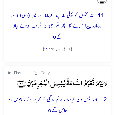
11. اللہ مخلوق کو پہلی بار پیدا فرماتا ہے پھر (وہی) اسے
دوبارہ پیدا فرمائے گا، پھر تم اسی کی طرف لوٹائے جاؤ
o
گے
(الرُّوْم،
:
)
11
30
Play
Copy
وَ یَوۡمَ تَقُوۡمُ السَّاعَۃُ یُبۡلِسُ الۡمُجۡرِمُوۡنَ ﴿۱۲﴾
12. اور جس دن قیامت قائم ہوگی تو مجرم لوگ مایوس ہو
o
جائیں گے