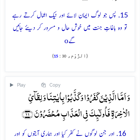
15. پس جو لوگ ایمان لائے اور نیک اعمال کرتے رہے
تو وہ باغاتِ جنت میں خوش حال و مسرور کر دیئے جائیں
o
گے
(الرُّوْم،
:
)
15
30
Play
Copy
وَ اَمَّا الَّذِیۡنَ کَفَرُوۡا وَ کَذَّبُوۡا بِاٰیٰتِنَا وَ لِقَآیِٔ
الۡاٰخِرَۃِ فَاُولٰٓئِکَ فِی الۡعَذَابِ مُحۡضَرُوۡنَ ﴿۱۶﴾
16. اور جن لوگوں نے کفر کیا اور ہماری آیتوں کو اور