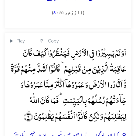
(الرُّوْم،
:
)
8
30
Play
Copy
اَوَ لَمۡ یَسِیۡرُوۡا فِی الۡاَرۡضِ فَیَنۡظُرُوۡا کَیۡفَ کَانَ
عَاقِبَۃُ الَّذِیۡنَ مِنۡ قَبۡلِہِمۡ ؕ کَانُوۡۤا اَشَدَّ مِنۡہُمۡ قُوَّۃً
وَّ اَثَارُوا الۡاَرۡضَ وَ عَمَرُوۡہَاۤ اَکۡثَرَ مِمَّا عَمَرُوۡہَا وَ
جَآءَتۡہُمۡ رُسُلُہُمۡ بِالۡبَیِّنٰتِ ؕ فَمَا کَانَ اللّٰہُ
لِیَظۡلِمَہُمۡ وَ لٰکِنۡ کَانُوۡۤا اَنۡفُسَہُمۡ یَظۡلِمُوۡنَ ؕ﴿۹﴾
9. کیا ان لوگوں نے زمین میں سَیر و سیاحت نہیں کی تاکہ