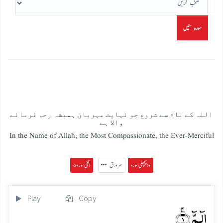
سورہ سنیں
اللہ کے نام سے شروع جو نہایت مہربان ہمیشہ رحم فرمانے
والا ہے
In the Name of Allah, the Most Compassionate, the Ever-Merciful
پچھلی سورہ »
سرورق
« اگلی سورہ
Play
Copy
الٓـمّٓ ۚ﴿۱﴾