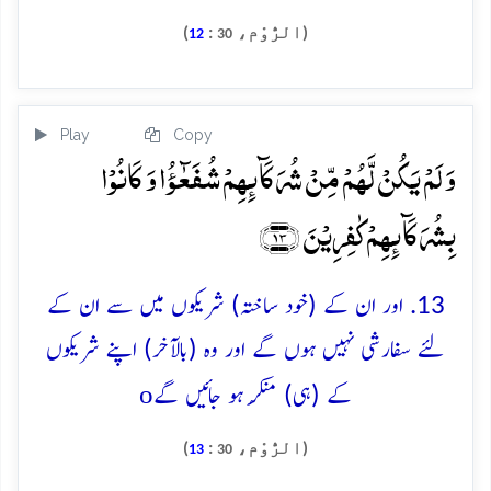
(الرُّوْم،
:
)
12
30
Play
Copy
وَ لَمۡ یَکُنۡ لَّہُمۡ مِّنۡ شُرَکَآئِہِمۡ شُفَعٰٓؤُا وَ کَانُوۡا
بِشُرَکَآئِہِمۡ کٰفِرِیۡنَ ﴿۱۳﴾
13. اور ان کے (خود ساختہ) شریکوں میں سے ان کے
لئے سفارشی نہیں ہوں گے اور وہ (بالآخر) اپنے شریکوں
o
کے (ہی) مُنکِر ہو جائیں گے
(الرُّوْم،
:
)
13
30