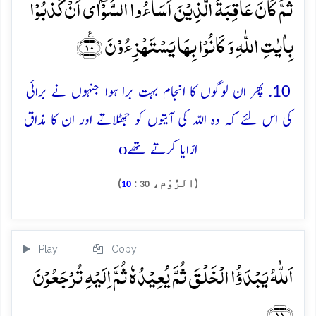
ثُمَّ کَانَ عَاقِبَۃَ الَّذِیۡنَ اَسَآءُوا السُّوۡٓاٰۤی اَنۡ کَذَّبُوۡا
بِاٰیٰتِ اللّٰہِ وَ کَانُوۡا بِہَا یَسۡتَہۡزِءُوۡنَ ﴿٪۱۰﴾
10. پھر ان لوگوں کا انجام بہت برا ہوا جنہوں نے برائی
کی اس لئے کہ وہ اللہ کی آیتوں کو جھٹلاتے اور ان کا مذاق
o
اڑایا کرتے تھے
(الرُّوْم،
:
)
10
30
Play
Copy
اَللّٰہُ یَبۡدَؤُا الۡخَلۡقَ ثُمَّ یُعِیۡدُہٗ ثُمَّ اِلَیۡہِ تُرۡجَعُوۡنَ
﴿۱۱﴾