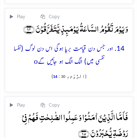
Play
Copy
وَ یَوۡمَ تَقُوۡمُ السَّاعَۃُ یَوۡمَئِذٍ یَّتَفَرَّقُوۡنَ ﴿۱۴﴾
14. اور جس دن قیامت برپا ہوگی اس دن لوگ (نفسا
o
نفسی میں) الگ الگ ہو جائیں گے
(الرُّوْم،
:
)
14
30
Play
Copy
فَاَمَّا الَّذِیۡنَ اٰمَنُوۡا وَ عَمِلُوا الصّٰلِحٰتِ فَہُمۡ فِیۡ
رَوۡضَۃٍ یُّحۡبَرُوۡنَ ﴿۱۵﴾