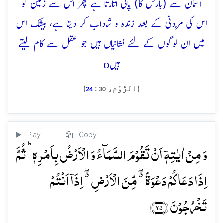
آسمان سے (بارش کا) پانی اتارتا ہے پھر اس سے زمین کو
اس کی مُردنی کے بعد زندہ و شاداب کر دیتا ہے، بیشک اس
میں ان لوگوں کے لئے نشانیاں ہیں جو عقل سے کام لیتے
o
ہیں
(الرُّوْم،
:
)
24
30
Play
Copy
وَ مِنۡ اٰیٰتِہٖۤ اَنۡ تَقُوۡمَ السَّمَآءُ وَ الۡاَرۡضُ بِاَمۡرِہٖ ؕ ثُمَّ
اِذَا دَعَاکُمۡ دَعۡوَۃً ٭ۖ مِّنَ الۡاَرۡضِ ٭ۖ اِذَاۤ اَنۡتُمۡ
تَخۡرُجُوۡنَ ﴿۲۵﴾