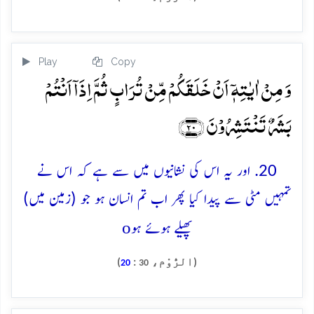
Play
Copy
وَ مِنۡ اٰیٰتِہٖۤ اَنۡ خَلَقَکُمۡ مِّنۡ تُرَابٍ ثُمَّ اِذَاۤ اَنۡتُمۡ
بَشَرٌ تَنۡتَشِرُوۡنَ ﴿۲۰﴾
20. اور یہ اس کی نشانیوں میں سے ہے کہ اس نے
تمہیں مٹی سے پیدا کیا پھر اب تم انسان ہو جو (زمین میں)
o
پھیلے ہوئے ہو
(الرُّوْم،
:
)
20
30