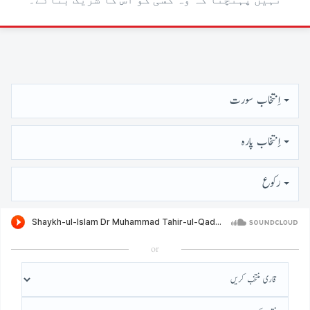
نہیں پہنچتا کہ وہ کسی کو اس کا شریک بنائے۔
اِنتخاب سورت
اِنتخاب پارہ
رُكوع
or