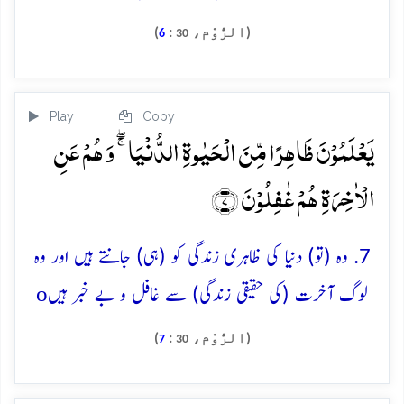
(الرُّوْم،
:
)
6
30
Play
Copy
یَعۡلَمُوۡنَ ظَاہِرًا مِّنَ الۡحَیٰوۃِ الدُّنۡیَا ۚۖ وَ ہُمۡ عَنِ
الۡاٰخِرَۃِ ہُمۡ غٰفِلُوۡنَ ﴿۷﴾
7. وہ (تو) دنیا کی ظاہری زندگی کو (ہی) جانتے ہیں اور وہ
o
لوگ آخرت (کی حقیقی زندگی) سے غافل و بے خبر ہیں
(الرُّوْم،
:
)
7
30