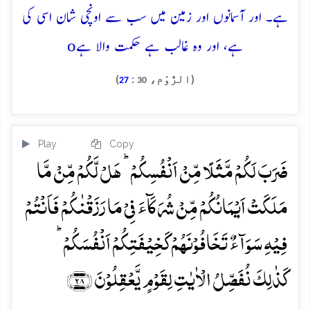
ہے۔ اور آسمانوں اور زمین میں سب سے اونچی شان اسی کی
o
ہے، اور وہ غالب ہے حکمت والا ہے
(الرُّوْم،
:
)
27
30
Play
Copy
ضَرَبَ لَکُمۡ مَّثَلًا مِّنۡ اَنۡفُسِکُمۡ ؕ ہَلۡ لَّکُمۡ مِّنۡ مَّا
مَلَکَتۡ اَیۡمَانُکُمۡ مِّنۡ شُرَکَآءَ فِیۡ مَا رَزَقۡنٰکُمۡ فَاَنۡتُمۡ
فِیۡہِ سَوَآءٌ تَخَافُوۡنَہُمۡ کَخِیۡفَتِکُمۡ اَنۡفُسَکُمۡ ؕ
کَذٰلِکَ نُفَصِّلُ الۡاٰیٰتِ لِقَوۡمٍ یَّعۡقِلُوۡنَ ﴿۲۸﴾