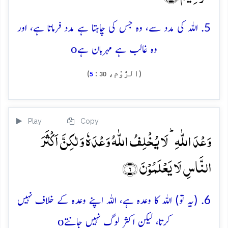
5. اللہ کی مدد سے، وہ جس کی چاہتا ہے مدد فرماتا ہے، اور
o
وہ غالب ہے مہربان ہے
(الرُّوْم،
:
)
5
30
Play
Copy
وَعۡدَ اللّٰہِ ؕ لَا یُخۡلِفُ اللّٰہُ وَعۡدَہٗ وَ لٰکِنَّ اَکۡثَرَ
النَّاسِ لَا یَعۡلَمُوۡنَ ﴿۶﴾
6. (یہ تو) اللہ کا وعدہ ہے، اللہ اپنے وعدہ کے خلاف نہیں
o
کرتا، لیکن اکثر لوگ نہیں جانتے