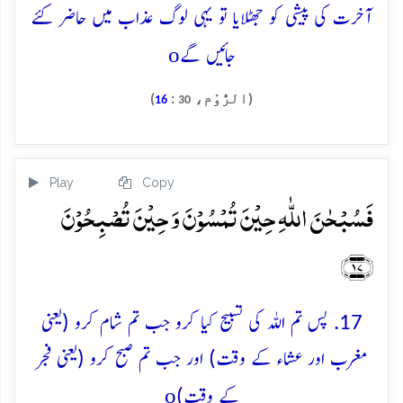
آخرت کی پیشی کو جھٹلایا تو یہی لوگ عذاب میں حاضر کئے
o
جائیں گے
(الرُّوْم،
:
)
16
30
Play
Copy
فَسُبۡحٰنَ اللّٰہِ حِیۡنَ تُمۡسُوۡنَ وَ حِیۡنَ تُصۡبِحُوۡنَ
﴿۱۷﴾
17. پس تم اللہ کی تسبیح کیا کرو جب تم شام کرو (یعنی
مغرب اور عشاء کے وقت) اور جب تم صبح کرو (یعنی فجر
o
کے وقت)