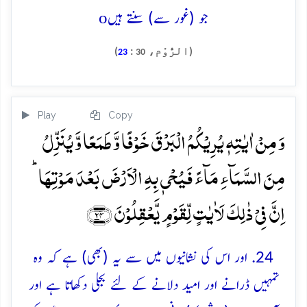
o
جو (غور سے) سنتے ہیں
(الرُّوْم،
:
)
23
30
Play
Copy
وَ مِنۡ اٰیٰتِہٖ یُرِیۡکُمُ الۡبَرۡقَ خَوۡفًا وَّ طَمَعًا وَّ یُنَزِّلُ
مِنَ السَّمَآءِ مَآءً فَیُحۡیٖ بِہِ الۡاَرۡضَ بَعۡدَ مَوۡتِہَا ؕ
اِنَّ فِیۡ ذٰلِکَ لَاٰیٰتٍ لِّقَوۡمٍ یَّعۡقِلُوۡنَ ﴿۲۴﴾
24. اور اس کی نشانیوں میں سے یہ (بھی) ہے کہ وہ
تمہیں ڈرانے اور امید دلانے کے لئے بجلی دکھاتا ہے اور