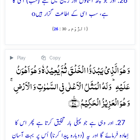
26. اور جو کچھ آسمانوں اور زمین میں ہے (سب) اسی کا
o
ہے، سب اسی کے اطاعت گزار ہیں
(الرُّوْم،
:
)
26
30
Play
Copy
وَ ہُوَ الَّذِیۡ یَبۡدَؤُا الۡخَلۡقَ ثُمَّ یُعِیۡدُہٗ وَ ہُوَ اَہۡوَنُ
عَلَیۡہِ ؕ وَ لَہُ الۡمَثَلُ الۡاَعۡلٰی فِی السَّمٰوٰتِ وَ الۡاَرۡضِ ۚ
وَ ہُوَ الۡعَزِیۡزُ الۡحَکِیۡمُ ﴿٪۲۷﴾
27. اور وہی ہے جو پہلی بار تخلیق کرتا ہے پھر اس کا
اِعادہ فرمائے گا اور یہ (دوبارہ پیدا کرنا) اُس پر بہت آسان