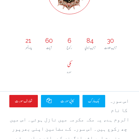
21
60
6
84
30
ترتيب تلاوت
ترتيب نزولي
رکوع
آيات
پارہ نمبر
مکی
سورہ
بک مارک
کاپی سورت
تعارف سورت
اس سورہ
کا نام
الروم ہے، یہ مکہ مکرمہ میں نازل ہوئی۔ اس میں
چھ رکوع ہیں۔ اس سورہ کے مضامین اپنی بھرپور
معنویت اور اثر انگیزی کے ساتھ عیاں ہوتے