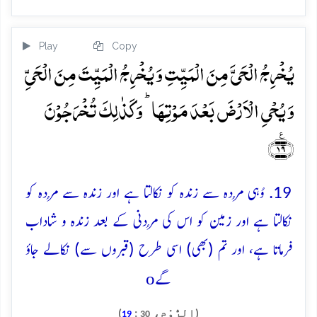
Play
Copy
یُخۡرِجُ الۡحَیَّ مِنَ الۡمَیِّتِ وَ یُخۡرِجُ الۡمَیِّتَ مِنَ الۡحَیِّ
وَ یُحۡیِ الۡاَرۡضَ بَعۡدَ مَوۡتِہَا ؕ وَ کَذٰلِکَ تُخۡرَجُوۡنَ
﴿٪۱۹﴾
19. وُہی مُردہ سے زندہ کو نکالتا ہے اور زندہ سے مُردہ کو
نکالتا ہے اور زمین کو اس کی مُردنی کے بعد زندہ و شاداب
فرماتا ہے، اور تم (بھی) اسی طرح (قبروں سے) نکالے جاؤ
o
گے
(الرُّوْم،
:
)
19
30