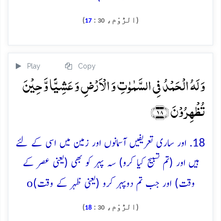
(الرُّوْم،
:
)
17
30
Play
Copy
وَ لَہُ الۡحَمۡدُ فِی السَّمٰوٰتِ وَ الۡاَرۡضِ وَ عَشِیًّا وَّ حِیۡنَ
تُظۡہِرُوۡنَ ﴿۱۸﴾
18. اور ساری تعریفیں آسمانوں اور زمین میں اسی کے لئے
ہیں اور (تم تسبیح کیا کرو) سہ پہر کو بھی (یعنی عصر کے
o
وقت) اور جب تم دوپہر کرو (یعنی ظہر کے وقت)
(الرُّوْم،
:
)
18
30