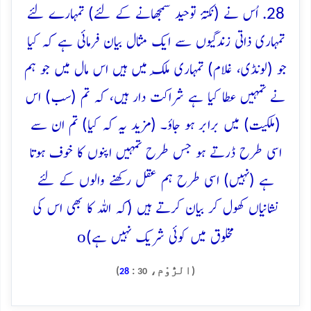
28. اُس نے (نکتۂ توحید سمجھانے کے لئے) تمہارے لئے
تمہاری ذاتی زندگیوں سے ایک مثال بیان فرمائی ہے کہ کیا
جو (لونڈی، غلام) تمہاری مِلک میں ہیں اس مال میں جو ہم
نے تمہیں عطا کیا ہے شراکت دار ہیں، کہ تم (سب) اس
(ملکیت) میں برابر ہو جاؤ۔ (مزید یہ کہ کیا) تم ان سے
اسی طرح ڈرتے ہو جس طرح تمہیں اپنوں کا خوف ہوتا
ہے (نہیں) اسی طرح ہم عقل رکھنے والوں کے لئے
نشانیاں کھول کر بیان کرتے ہیں (کہ اللہ کا بھی اس کی
o
مخلوق میں کوئی شریک نہیں ہے)
(الرُّوْم،
:
)
28
30