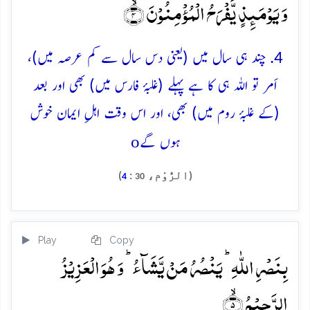
وَ یَوۡمَئِذٍ یَّفۡرَحُ الۡمُؤۡمِنُوۡنَ ۙ﴿۴﴾
4. چند ہی سال میں (یعنی دس سال سے کم عرصہ میں)،
اَمر تو اللہ ہی کا ہے پہلے (غلبۂ فارس میں) بھی اور بعد
(کے غلبۂ روم میں) بھی، اور اس وقت اہلِ ایمان خوش
o
ہوں گے
(الرُّوْم،
:
)
4
30
Play
Copy
بِنَصۡرِ اللّٰہِ ؕ یَنۡصُرُ مَنۡ یَّشَآءُ ؕ وَ ہُوَ الۡعَزِیۡزُ
الرَّحِیۡمُ ۙ﴿۵﴾