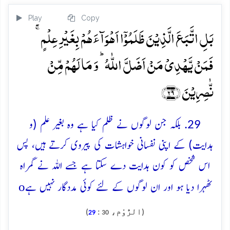
Play
Copy
بَلِ اتَّبَعَ الَّذِیۡنَ ظَلَمُوۡۤا اَہۡوَآءَہُمۡ بِغَیۡرِ عِلۡمٍ ۚ
فَمَنۡ یَّہۡدِیۡ مَنۡ اَضَلَّ اللّٰہُ ؕ وَ مَا لَہُمۡ مِّنۡ
نّٰصِرِیۡنَ ﴿۲۹﴾
29. بلکہ جن لوگوں نے ظلم کیا ہے وہ بغیر علم (و
ہدایت) کے اپنی نفسانی خواہشات کی پیروی کرتے ہیں، پس
اس شخص کو کون ہدایت دے سکتا ہے جسے اللہ نے گمراہ
o
ٹھہرا دیا ہو اور ان لوگوں کے لئے کوئی مددگار نہیں ہے
(الرُّوْم،
:
)
29
30