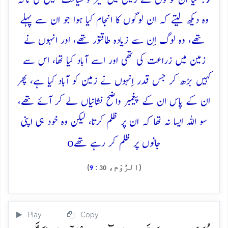
وہ دیکھ لیتے کہ ان لوگوں کا انجام کیا ہوا جو ان سے پہلے
تھے، وہ لوگ اِن سے زیادہ طاقتور تھے، اور انہوں نے
زمین میں زراعت کی تھی اور اسے آباد کیا تھا، اس سے
کہیں بڑھ کر جس قدر اِنہوں نے زمین کو آباد کیا ہے، پھر
ان کے پاس ان کے پیغمبر واضح نشانیاں لے کر آئے تھے،
سو اللہ ایسا نہ تھا کہ ان پر ظلم کرتا، لیکن وہ خود ہی اپنی
o
جانوں پر ظلم کر رہے تھے
(الرُّوْم،
:
)
9
30
Play
Copy