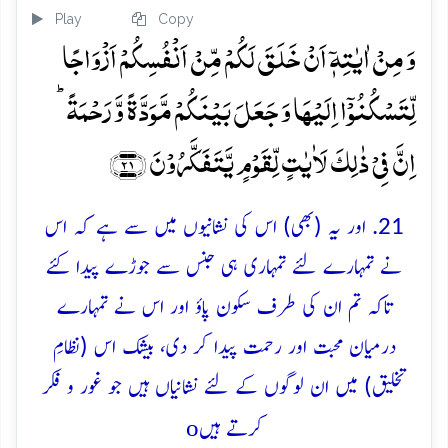
Play
Copy
وَ مِنۡ اٰیٰتِہٖۤ اَنۡ خَلَقَ لَکُمۡ مِّنۡ اَنۡفُسِکُمۡ اَزۡوَاجًا
لِّتَسۡکُنُوۡۤا اِلَیۡہَا وَ جَعَلَ بَیۡنَکُمۡ مَّوَدَّۃً وَّ رَحۡمَۃً ؕ
اِنَّ فِیۡ ذٰلِکَ لَاٰیٰتٍ لِّقَوۡمٍ یَّتَفَکَّرُوۡنَ ﴿۲۱﴾
21. اور یہ (بھی) اس کی نشانیوں میں سے ہے کہ اس
نے تمہارے لئے تمہاری ہی جنس سے جوڑے پیدا کئے
تاکہ تم ان کی طرف سکون پاؤ اور اس نے تمہارے
درمیان محبت اور رحمت پیدا کر دی، بیشک اس (نظامِ
تخلیق) میں ان لوگوں کے لئے نشانیاں ہیں جو غور و فکر
o
کرتے ہیں