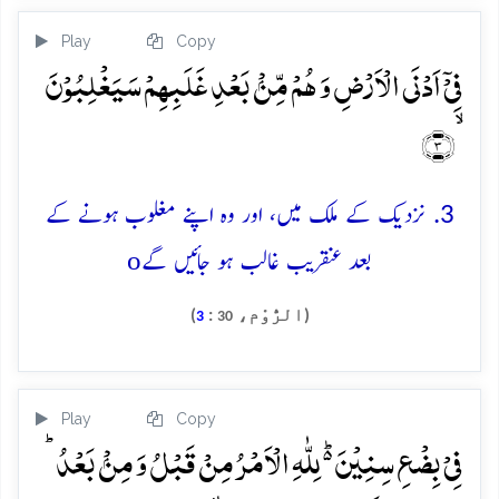
Play
Copy
فِیۡۤ اَدۡنَی الۡاَرۡضِ وَ ہُمۡ مِّنۡۢ بَعۡدِ غَلَبِہِمۡ سَیَغۡلِبُوۡنَ
ۙ﴿۳﴾
3. نزدیک کے ملک میں، اور وہ اپنے مغلوب ہونے کے
o
بعد عنقریب غالب ہو جائیں گے
(الرُّوْم،
:
)
3
30
Play
Copy
فِیۡ بِضۡعِ سِنِیۡنَ ۬ؕ لِلّٰہِ الۡاَمۡرُ مِنۡ قَبۡلُ وَ مِنۡۢ بَعۡدُ ؕ