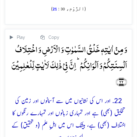
(الرُّوْم،
:
)
21
30
Play
Copy
وَ مِنۡ اٰیٰتِہٖ خَلۡقُ السَّمٰوٰتِ وَ الۡاَرۡضِ وَ اخۡتِلَافُ
اَلۡسِنَتِکُمۡ وَ اَلۡوَانِکُمۡ ؕ اِنَّ فِیۡ ذٰلِکَ لَاٰیٰتٍ لِّلۡعٰلِمِیۡنَ
﴿۲۲﴾
22. اور اس کی نشانیوں میں سے آسمانوں اور زمین کی
تخلیق (بھی) ہے اور تمہاری زبانوں اور تمہارے رنگوں کا
اختلاف (بھی) ہے، بیشک اس میں اہلِ علم (و تحقیق) کے