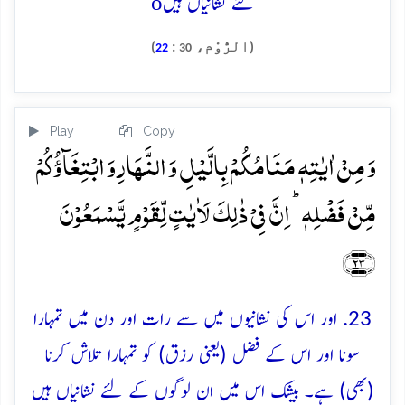
o
لئے نشانیاں ہیں
(الرُّوْم،
:
)
22
30
Play
Copy
وَ مِنۡ اٰیٰتِہٖ مَنَامُکُمۡ بِالَّیۡلِ وَ النَّہَارِ وَ ابۡتِغَآؤُکُمۡ
مِّنۡ فَضۡلِہٖ ؕ اِنَّ فِیۡ ذٰلِکَ لَاٰیٰتٍ لِّقَوۡمٍ یَّسۡمَعُوۡنَ
﴿۲۳﴾
23. اور اس کی نشانیوں میں سے رات اور دن میں تمہارا
سونا اور اس کے فضل (یعنی رزق) کو تمہارا تلاش کرنا
(بھی) ہے۔ بیشک اس میں ان لوگوں کے لئے نشانیاں ہیں