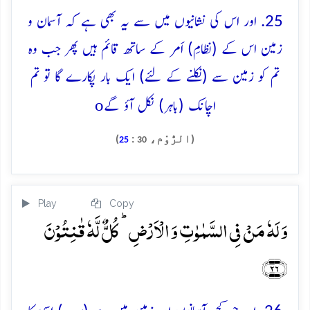
25. اور اس کی نشانیوں میں سے یہ بھی ہے کہ آسمان و
زمین اس کے (نظامِ) اَمر کے ساتھ قائم ہیں پھر جب وہ
تم کو زمین سے (نکلنے کے لئے) ایک بار پکارے گا تو تم
o
اچانک (باہر) نکل آؤ گے
(الرُّوْم،
:
)
25
30
Play
Copy
وَ لَہٗ مَنۡ فِی السَّمٰوٰتِ وَ الۡاَرۡضِ ؕ کُلٌّ لَّہٗ قٰنِتُوۡنَ
﴿۲۶﴾