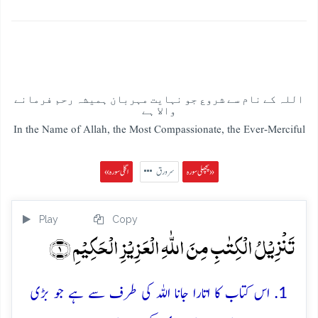
اللہ کے نام سے شروع جو نہایت مہربان ہمیشہ رحم فرمانے
والا ہے
In the Name of Allah, the Most Compassionate, the Ever-Merciful
پچھلی سورہ »
سرورق
« اگلی سورہ
Play
Copy
تَنۡزِیۡلُ الۡکِتٰبِ مِنَ اللّٰہِ الۡعَزِیۡزِ الۡحَکِیۡمِ ﴿۱﴾
1. اس کتاب کا اتارا جانا اللہ کی طرف سے ہے جو بڑی