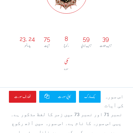
23, 24
75
8
59
39
ترتيب تلاوت
ترتيب نزولي
رکوع
آيات
پارہ نمبر
مکی
سورہ
بک مارک
کاپی سورت
تعارف سورت
اس سورہ
کی آیات
نمبر 71 اور نمبر 73 میں زمر کا لفظ مذکور ہے۔
یہی اس سورہ کا نام ہے۔ اس سورہ میں آٹھ رکوع
ہیں۔یہ سورہ مکہ مکرمہ میں نازل ہوئی۔ اس