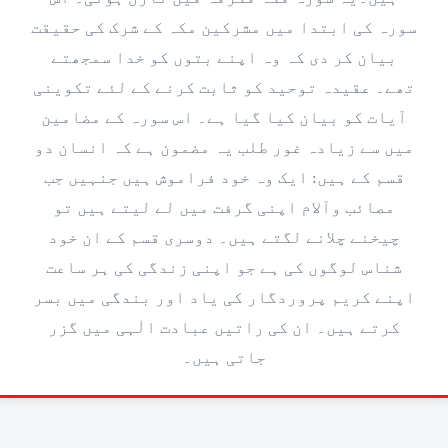
سورہ کی ابتدا میں مشرکین مکہ کے شرک کی حقیقت
بیان کر دی کہ وہ اپنے بتوں کو خدا سمجھتے
تھے۔ عقیدہ توحید کو ثابت کرنے کے لئے تکوینی
آیات کو بیان کیا گیا ہے۔ اس سورہ کے مضامین
میں سے زیادہ غور طلب یہ مضمون ہے کہ انسان دو
قسم کے ہیں: ایک وہ خود فراموش ہیں جنہیں جب
مصائب وآلام اپنی گرفت میں لے لیتے ہیں تو
چیخنے چلانے لگتے ہیں۔ دوسری قسم کے ان خود
شناس لوگوں کی ہے جو اپنی زندگی کی ہر ساعت
اپنے کریم پروردگار کی یاد اور بندگی میں بسر
کرتے ہیں۔ ان کی راتیں عبادت الٰہی میں گزر
جاتی ہیں۔