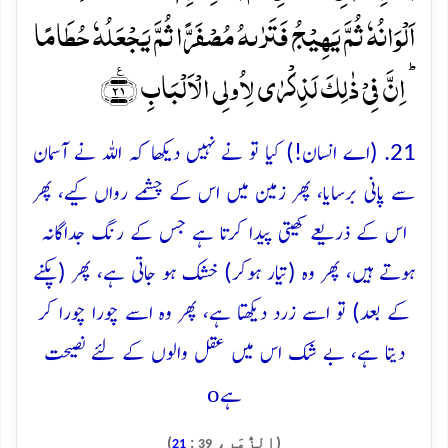
اَلۡوَانُہٗ ثُمَّ یَہِیۡجُ فَتَرٰىہُ مُصۡفَرًّا ثُمَّ یَجۡعَلُہٗ حُطَامًا
ؕ اِنَّ فِیۡ ذٰلِکَ لَذِکۡرٰی لِاُولِی الۡاَلۡبَابِ ﴿٪۲۱﴾
21. (اے انسان!) کیا تو نے نہیں دیکھا کہ اللہ نے آسمان
سے پانی برسایا، پھر زمین میں اس کے چشمے رواں کیے، پھر
اس کے ذریعے کھیتی پیدا کرتا ہے جس کے رنگ جداگانہ
ہوتے ہیں، پھر وہ (تیار ہوکر) خشک ہو جاتی ہے، پھر (پکنے
کے بعد) تو اسے زرد دیکھتا ہے، پھر وہ اسے چورا چورا کر
دیتا ہے، بے شک اس میں عقل والوں کے لئے نصیحت
o
ہے
(الزُّمَر،
:
)
21
39