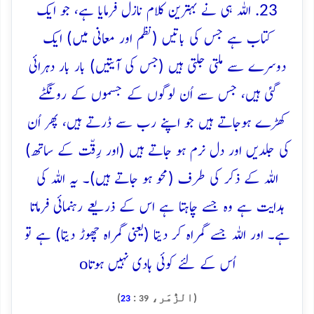
23. اللہ ہی نے بہترین کلام نازل فرمایا ہے، جو ایک
کتاب ہے جس کی باتیں (نظم اور معانی میں) ایک
دوسرے سے ملتی جلتی ہیں (جس کی آیتیں) بار بار دہرائی
گئی ہیں، جس سے اُن لوگوں کے جسموں کے رونگٹے
کھڑے ہوجاتے ہیں جو اپنے رب سے ڈرتے ہیں، پھر اُن
کی جلدیں اور دل نرم ہو جاتے ہیں (اور رِقّت کے ساتھ)
اللہ کے ذکر کی طرف (محو ہو جاتے ہیں)۔ یہ اللہ کی
ہدایت ہے وہ جسے چاہتا ہے اس کے ذریعے رہنمائی فرماتا
ہے۔ اور اللہ جسے گمراہ کر دیتا (یعنی گمراہ چھوڑ دیتا) ہے تو
o
اُس کے لئے کوئی ہادی نہیں ہوتا
(الزُّمَر،
:
)
23
39