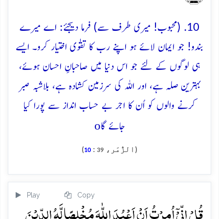
10. (محبوب! میری طرف سے) فرما دیجئے: اے میرے
بندو! جو ایمان لائے ہو اپنے رب کا تقوٰی اختیار کرو۔ ایسے
ہی لوگوں کے لئے جو اس دنیا میں صاحبانِ احسان ہوئے،
بہترین صلہ ہے، اور اللہ کی سرزمین کشادہ ہے، بلاشبہ صبر
کرنے والوں کو اُن کا اجر بے حساب انداز سے پورا کیا
o
جائے گا
(الزُّمَر،
:
)
10
39
Play
Copy
قُلۡ اِنِّیۡۤ اُمِرۡتُ اَنۡ اَعۡبُدَ اللّٰہَ مُخۡلِصًا لَّہُ الدِّیۡنَ