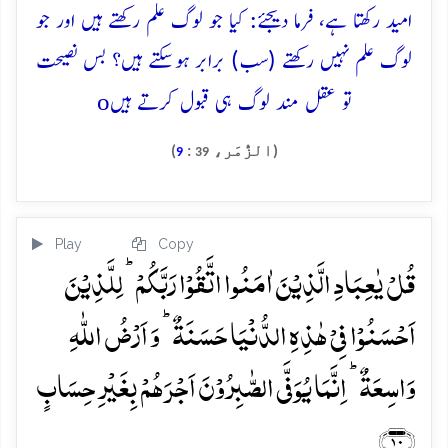
امید رکھتا ہے، فرما دیجئے: کیا جو لوگ علم رکھتے ہیں اور جو
لوگ علم نہیں رکھتے (سب) برابر ہوسکتے ہیں؟ بس نصیحت
o
تو عقل مند لوگ ہی قبول کرتے ہیں
(الزُّمَر،
:
)
9
39
Play
Copy
قُلۡ یٰعِبَادِ الَّذِیۡنَ اٰمَنُوا اتَّقُوۡا رَبَّکُمۡ ؕ لِلَّذِیۡنَ
اَحۡسَنُوۡا فِیۡ ہٰذِہِ الدُّنۡیَا حَسَنَۃٌ ؕ وَ اَرۡضُ اللّٰہِ
وَاسِعَۃٌ ؕ اِنَّمَا یُوَفَّی الصّٰبِرُوۡنَ اَجۡرَہُمۡ بِغَیۡرِ حِسَابٍ
﴿۱۰﴾