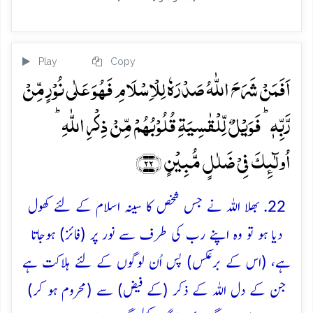
Play
Copy
اَفَمَنۡ شَرَحَ اللّٰہُ صَدۡرَہٗ لِلۡاِسۡلَامِ فَہُوَ عَلٰی نُوۡرٍ مِّنۡ
رَّبِّہٖ ؕ فَوَیۡلٌ لِّلۡقٰسِیَۃِ قُلُوۡبُہُمۡ مِّنۡ ذِکۡرِ اللّٰہِ ؕ
اُولٰٓئِکَ فِیۡ ضَلٰلٍ مُّبِیۡنٍ ﴿۲۲﴾
22. بھلا اللہ نے جس شخص کا سینہ اسلام کے لئے کھول
دیا ہو تو وہ اپنے رب کی طرف سے نور پر (فائز) ہوجاتا
ہے، (اس کے برعکس) پس اُن لوگوں کے لئے ہلاکت ہے
جن کے دل اللہ کے ذکر (کے فیض) سے (محروم ہو کر)