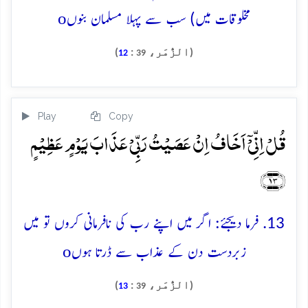
o
مخلوقات میں) سب سے پہلا مسلمان بنوں
(الزُّمَر،
:
)
12
39
Play
Copy
قُلۡ اِنِّیۡۤ اَخَافُ اِنۡ عَصَیۡتُ رَبِّیۡ عَذَابَ یَوۡمٍ عَظِیۡمٍ
﴿۱۳﴾
13. فرما دیجئے: اگر میں اپنے رب کی نافرمانی کروں تو میں
o
زبردست دن کے عذاب سے ڈرتا ہوں
(الزُّمَر،
:
)
13
39