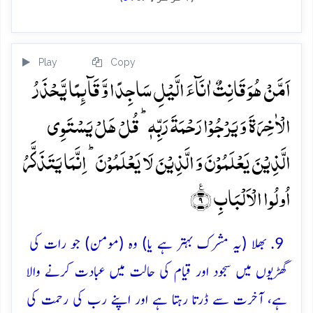
Play
Copy
اَمَّنۡ ہُوَ قَانِتٌ اٰنَآءَ الَّیۡلِ سَاجِدًا وَّ قَآئِمًا یَّحۡذَرُ
الۡاٰخِرَۃَ وَ یَرۡجُوۡا رَحۡمَۃَ رَبِّہٖ ؕ قُلۡ ہَلۡ یَسۡتَوِی
الَّذِیۡنَ یَعۡلَمُوۡنَ وَ الَّذِیۡنَ لَا یَعۡلَمُوۡنَ ؕ اِنَّمَا یَتَذَکَّرُ
اُولُوا الۡاَلۡبَابِ ٪﴿۹﴾
9. بھلا (یہ مشرک بہتر ہے یا) وہ (مومن) جو رات کی
گھڑیوں میں سجود اور قیام کی حالت میں عبادت کرنے والا
ہے، آخرت سے ڈرتا رہتا ہے اور اپنے رب کی رحمت کی