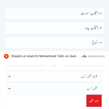
اِنتخاب سورت
اِنتخاب پارہ
رُكوع
or
سورہ سنیں