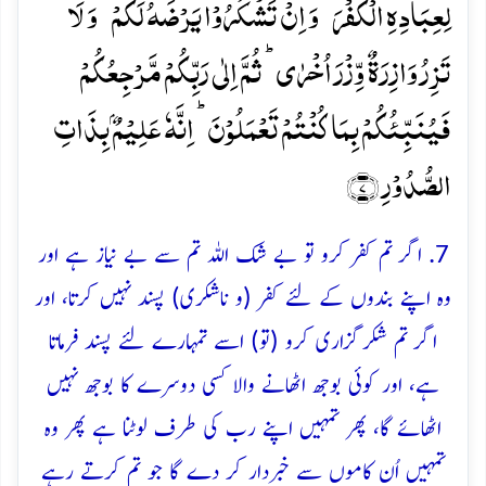
لِعِبَادِہِ الۡکُفۡرَ ۚ وَ اِنۡ تَشۡکُرُوۡا یَرۡضَہُ لَکُمۡ ؕ وَ لَا
تَزِرُ وَازِرَۃٌ وِّزۡرَ اُخۡرٰی ؕ ثُمَّ اِلٰی رَبِّکُمۡ مَّرۡجِعُکُمۡ
فَیُنَبِّئُکُمۡ بِمَا کُنۡتُمۡ تَعۡمَلُوۡنَ ؕ اِنَّہٗ عَلِیۡمٌۢ بِذَاتِ
الصُّدُوۡرِ ﴿۷﴾
7. اگر تم کفر کرو تو بے شک اللہ تم سے بے نیاز ہے اور
وہ اپنے بندوں کے لئے کفر (و ناشکری) پسند نہیں کرتا، اور
اگر تم شکرگزاری کرو (تو) اسے تمہارے لئے پسند فرماتا
ہے، اور کوئی بوجھ اٹھانے والا کسی دوسرے کا بوجھ نہیں
اٹھائے گا، پھر تمہیں اپنے رب کی طرف لوٹنا ہے پھر وہ
تمہیں اُن کاموں سے خبردار کر دے گا جو تم کرتے رہے