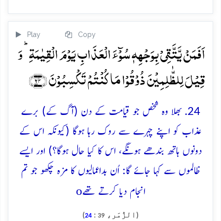
Play
Copy
اَفَمَنۡ یَّتَّقِیۡ بِوَجۡہِہٖ سُوۡٓءَ الۡعَذَابِ یَوۡمَ الۡقِیٰمَۃِ ؕ وَ
قِیۡلَ لِلظّٰلِمِیۡنَ ذُوۡقُوۡا مَا کُنۡتُمۡ تَکۡسِبُوۡنَ ﴿۲۴﴾
24. بھلا وہ شخص جو قیامت کے دن (آگ کے) برے
عذاب کو اپنے چہرے سے روک رہا ہوگا (کیونکہ اس کے
دونوں ہاتھ بندھے ہونگے، اس کا کیا حال ہوگا؟) اور ایسے
ظالموں سے کہا جائے گا: اُن بداعمالیوں کا مزہ چکھو جو تم
o
انجام دیا کرتے تھے
(الزُّمَر،
:
)
24
39