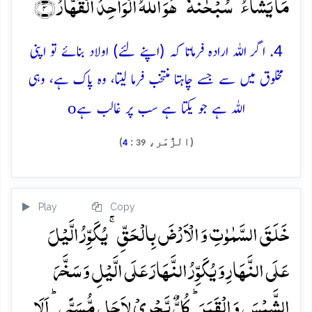
مَا یَشَآءُ ۙ سُبۡحٰنَہٗ ؕ ہُوَ اللّٰہُ الۡوَاحِدُ الۡقَہَّارُ ﴿۴﴾
4. اگر اللہ ارادہ فرماتا کہ (اپنے لئے) اولاد بنائے تو اپنی
مخلوق میں سے جسے چاہتا منتخب فرما لیتا، وہ پاک ہے، وہی
o
اللہ ہے جو یکتا ہے سب پر غالب ہے
(الزُّمَر،
:
)
4
39
Play
Copy
خَلَقَ السَّمٰوٰتِ وَ الۡاَرۡضَ بِالۡحَقِّ ۚ یُکَوِّرُ الَّیۡلَ
عَلَی النَّہَارِ وَ یُکَوِّرُ النَّہَارَ عَلَی الَّیۡلِ وَ سَخَّرَ
الشَّمۡسَ وَ الۡقَمَرَ ؕ کُلٌّ یَّجۡرِیۡ لِاَجَلٍ مُّسَمًّی ؕ اَلَا