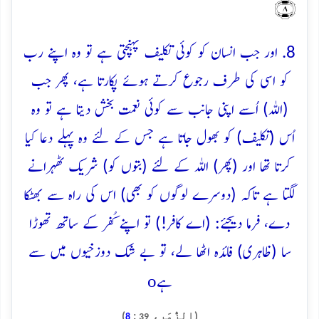
﴿۸﴾
8. اور جب انسان کو کوئی تکلیف پہنچتی ہے تو وہ اپنے رب
کو اسی کی طرف رجوع کرتے ہوئے پکارتا ہے، پھر جب
(اللہ) اُسے اپنی جانب سے کوئی نعمت بخش دیتا ہے تو وہ
اُس (تکلیف) کو بھول جاتا ہے جس کے لئے وہ پہلے دعا کیا
کرتا تھا اور (پھر) اللہ کے لئے (بتوں کو) شریک ٹھہرانے
لگتا ہے تاکہ (دوسرے لوگوں کو بھی) اس کی راہ سے بھٹکا
دے، فرما دیجئے: (اے کافر!) تو اپنے کُفر کے ساتھ تھوڑا
سا (ظاہری) فائدہ اٹھا لے، تو بے شک دوزخیوں میں سے
o
ہے
(الزُّمَر،
:
)
8
39