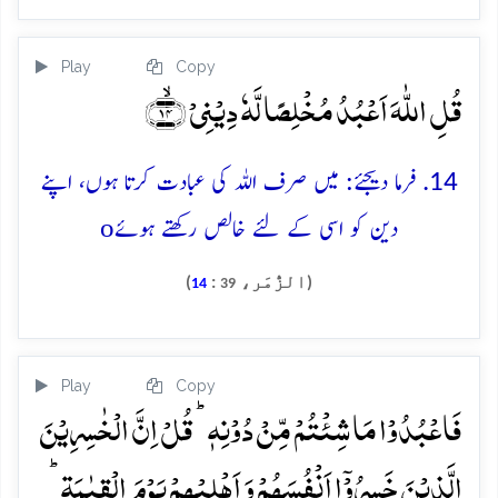
Play
Copy
قُلِ اللّٰہَ اَعۡبُدُ مُخۡلِصًا لَّہٗ دِیۡنِیۡ ﴿ۙ۱۴﴾
14. فرما دیجئے: میں صرف اللہ کی عبادت کرتا ہوں، اپنے
o
دین کو اسی کے لئے خالص رکھتے ہوئے
(الزُّمَر،
:
)
14
39
Play
Copy
فَاعۡبُدُوۡا مَا شِئۡتُمۡ مِّنۡ دُوۡنِہٖ ؕ قُلۡ اِنَّ الۡخٰسِرِیۡنَ
الَّذِیۡنَ خَسِرُوۡۤا اَنۡفُسَہُمۡ وَ اَہۡلِیۡہِمۡ یَوۡمَ الۡقِیٰمَۃِ ؕ