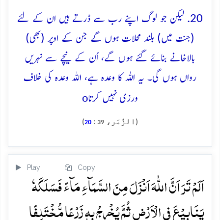
20. لیکن جو لوگ اپنے رب سے ڈرتے ہیں ان کے لئے
(جنت میں) بلند محلات ہوں گے جن کے اوپر (بھی)
بالاخانے بنائے گئے ہوں گے، اُن کے نیچے سے نہریں
رواں ہوں گی۔ یہ اللہ کا وعدہ ہے، اللہ وعدہ کی خلاف
o
ورزی نہیں کرتا
(الزُّمَر،
:
)
20
39
Play
Copy
اَلَمۡ تَرَ اَنَّ اللّٰہَ اَنۡزَلَ مِنَ السَّمَآءِ مَآءً فَسَلَکَہٗ
یَنَابِیۡعَ فِی الۡاَرۡضِ ثُمَّ یُخۡرِجُ بِہٖ زَرۡعًا مُّخۡتَلِفًا