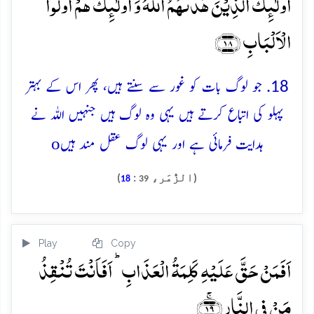
اُولٰٓئِکَ الَّذِیۡنَ ہَدٰىہُمُ اللّٰہُ وَ اُولٰٓئِکَ ہُمۡ اُولُوا
الۡاَلۡبَابِ ﴿۱۸﴾
18. جو لوگ بات کو غور سے سنتے ہیں، پھر اس کے بہتر
پہلو کی اتباع کرتے ہیں یہی وہ لوگ ہیں جنہیں اللہ نے
o
ہدایت فرمائی ہے اور یہی لوگ عقل مند ہیں
(الزُّمَر،
:
)
18
39
Play
Copy
اَفَمَنۡ حَقَّ عَلَیۡہِ کَلِمَۃُ الۡعَذَابِ ؕ اَفَاَنۡتَ تُنۡقِذُ
مَنۡ فِی النَّارِ ﴿ۚ۱۹﴾