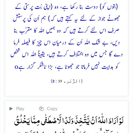
(بتوں کو) دوست بنا رکھا ہے، وہ (اپنی بُت پرستی کے
جھوٹے جواز کے لئے یہ کہتے ہیں کہ) ہم اُن کی پرستش
صرف اس لئے کرتے ہیں کہ وہ ہمیں اللہ کا مقرّب بنا
دیں، بے شک اللہ اُن کے درمیان اس چیز کا فیصلہ فرما
دے گا جس میں وہ اختلاف کرتے ہیں، یقیناً اللہ اس شخص
o
کو ہدایت نہیں فرماتا جو جھوٹا ہے، بڑا ناشکر گزار ہے
(الزُّمَر،
:
)
3
39
Play
Copy
لَوۡ اَرَادَ اللّٰہُ اَنۡ یَّتَّخِذَ وَلَدًا لَّاصۡطَفٰی مِمَّا یَخۡلُقُ