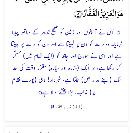
ہُوَ الۡعَزِیۡزُ الۡغَفَّارُ ﴿۵﴾
5. اُس نے آسمانوں اور زمین کو صحیح تدبیر کے ساتھ پیدا
فرمایا۔ وہ رات کو دن پر لپیٹتا ہے اور دن کو رات پر لپیٹتا
ہے اور اسی نے سورج اور چاند کو (ایک نظام میں) مسخّر
کر رکھا ہے، ہر ایک (ستارہ اور سیّارہ) مقرّر وقت کی حد
تک (اپنے مدار میں) چلتا ہے، خبردار! وہی (پورے نظام
o
پر) غالب، بڑا بخشنے والا ہے
(الزُّمَر،
:
)
5
39