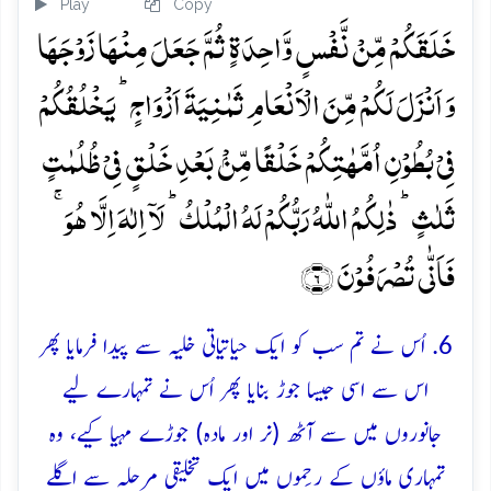
Play
Copy
خَلَقَکُمۡ مِّنۡ نَّفۡسٍ وَّاحِدَۃٍ ثُمَّ جَعَلَ مِنۡہَا زَوۡجَہَا
وَ اَنۡزَلَ لَکُمۡ مِّنَ الۡاَنۡعَامِ ثَمٰنِیَۃَ اَزۡوَاجٍ ؕ یَخۡلُقُکُمۡ
فِیۡ بُطُوۡنِ اُمَّہٰتِکُمۡ خَلۡقًا مِّنۡۢ بَعۡدِ خَلۡقٍ فِیۡ ظُلُمٰتٍ
ثَلٰثٍ ؕ ذٰلِکُمُ اللّٰہُ رَبُّکُمۡ لَہُ الۡمُلۡکُ ؕ لَاۤ اِلٰہَ اِلَّا ہُوَ ۚ
فَاَنّٰی تُصۡرَفُوۡنَ ﴿۶﴾
6. اُس نے تم سب کو ایک حیاتیاتی خلیہ سے پیدا فرمایا پھر
اس سے اسی جیسا جوڑ بنایا پھر اُس نے تمہارے لیے
جانوروں میں سے آٹھ (نر اور مادہ) جوڑے مہیا کیے، وہ
تمہاری ماؤں کے رحِموں میں ایک تخلیقی مرحلہ سے اگلے