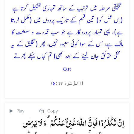
تخلیقی مرحلہ میں ترتیب کے ساتھ تمہاری تشکیل کرتا ہے
(اِس عمل کو) تین قِسم کے تاریک پردوں میں (مکمل فرماتا
ہے)، یہی تمہارا پروردگار ہے جو سب قدرت و سلطنت کا
مالک ہے، اُس کے سوا کوئی معبود نہیں، پھر (تخلیق کے یہ
مخفی حقائق جان لینے کے بعد بھی) تم کہاں بہکے پھرتے
o
ہو
(الزُّمَر،
:
)
6
39
Play
Copy
اِنۡ تَکۡفُرُوۡا فَاِنَّ اللّٰہَ غَنِیٌّ عَنۡکُمۡ ۟ وَ لَا یَرۡضٰی