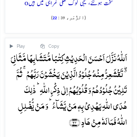
o
سخت ہوگئے، یہی لوگ کھلی گمراہی میں ہیں
(الزُّمَر،
:
)
22
39
Play
Copy
اَللّٰہُ نَزَّلَ اَحۡسَنَ الۡحَدِیۡثِ کِتٰبًا مُّتَشَابِہًا مَّثَانِیَ
٭ۖ تَقۡشَعِرُّ مِنۡہُ جُلُوۡدُ الَّذِیۡنَ یَخۡشَوۡنَ رَبَّہُمۡ ۚ ثُمَّ
تَلِیۡنُ جُلُوۡدُہُمۡ وَ قُلُوۡبُہُمۡ اِلٰی ذِکۡرِ اللّٰہِ ؕ ذٰلِکَ
ہُدَی اللّٰہِ یَہۡدِیۡ بِہٖ مَنۡ یَّشَآءُ ؕ وَ مَنۡ یُّضۡلِلِ
اللّٰہُ فَمَا لَہٗ مِنۡ ہَادٍ ﴿۲۳﴾