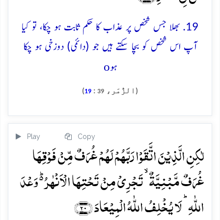
19. بھلا جس شخص پر عذاب کا حکم ثابت ہو چکا، تو کیا
آپ اس شخص کو بچا سکتے ہیں جو (دائمی) دوزخی ہو چکا
o
ہو
(الزُّمَر،
:
)
19
39
Play
Copy
لٰکِنِ الَّذِیۡنَ اتَّقَوۡا رَبَّہُمۡ لَہُمۡ غُرَفٌ مِّنۡ فَوۡقِہَا
غُرَفٌ مَّبۡنِیَّۃٌ ۙ تَجۡرِیۡ مِنۡ تَحۡتِہَا الۡاَنۡہٰرُ ۬ؕ وَعۡدَ
اللّٰہِ ؕ لَا یُخۡلِفُ اللّٰہُ الۡمِیۡعَادَ ﴿۲۰﴾