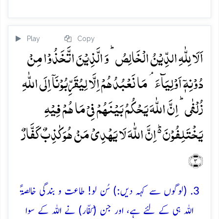
Play
Copy
اَلَا لِلّٰہِ الدِّیۡنُ الۡخَالِصُ ؕ وَ الَّذِیۡنَ اتَّخَذُوۡا مِنۡ
دُوۡنِہٖۤ اَوۡلِیَآءَ ۘ مَا نَعۡبُدُہُمۡ اِلَّا لِیُقَرِّبُوۡنَاۤ اِلَی اللّٰہِ
زُلۡفٰی ؕ اِنَّ اللّٰہَ یَحۡکُمُ بَیۡنَہُمۡ فِیۡ مَا ہُمۡ فِیۡہِ
یَخۡتَلِفُوۡنَ ۬ؕ اِنَّ اللّٰہَ لَا یَہۡدِیۡ مَنۡ ہُوَ کٰذِبٌ کَفَّارٌ
﴿۳﴾
3. (لوگوں سے کہہ دیں:) سُن لو! طاعت و بندگی خالصۃً
اللہ ہی کے لئے ہے، اور جن (کفّار) نے اللہ کے سوا