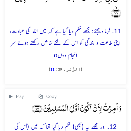
﴿ۙ۱۱﴾
11. فرما دیجئے: مجھے حکم دیا گیا ہے کہ میں اللہ کی عبادت،
اپنی طاعت و بندگی کو اس کے لئے خالص رکھتے ہوئے سر
o
انجام دوں
(الزُّمَر،
:
)
11
39
Play
Copy
وَ اُمِرۡتُ لِاَنۡ اَکُوۡنَ اَوَّلَ الۡمُسۡلِمِیۡنَ ﴿۱۲﴾
12. اور مجھے یہ (بھی) حکم دیا گیا تھا کہ میں (اُس کی