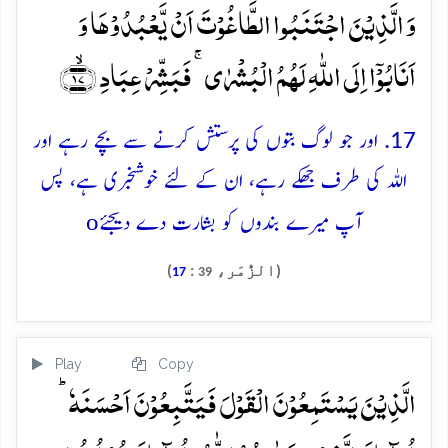
وَ الَّذِیۡنَ اجۡتَنَبُوا الطَّاغُوۡتَ اَنۡ یَّعۡبُدُوۡہَا وَ
اَنَابُوۡۤا اِلَی اللّٰہِ لَہُمُ الۡبُشۡرٰی ۚ فَبَشِّرۡ عِبَادِ ﴿ۙ۱۷﴾
17. اور جو لوگ بتوں کی پرستش کرنے سے بچے رہے اور
اللہ کی طرف جھکے رہے، ان کے لئے خوشخبری ہے، پس
o
آپ میرے بندوں کو بشارت دے دیجئے
(الزُّمَر،
:
)
17
39
Play
Copy
الَّذِیۡنَ یَسۡتَمِعُوۡنَ الۡقَوۡلَ فَیَتَّبِعُوۡنَ اَحۡسَنَہٗ ؕ