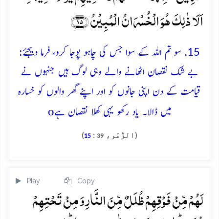
اَلَا ذٰلِکَ ہُوَ الۡخُسۡرَانُ الۡمُبِیۡنُ ﴿۱۵﴾
15. سو تم اللہ کے سوا جس کی چاہو پوجا کرو، فرما دیجئے:
بے شک نقصان اٹھانے والے وہی لوگ ہیں جنہوں نے
قیامت کے دن اپنی جانوں کو اور اپنے گھر والوں کو خسارہ
o
میں ڈالا۔ یاد رکھو یہی کھلا نقصان ہے
(الزُّمَر،
:
)
15
39
Play
Copy
لَہُمۡ مِّنۡ فَوۡقِہِمۡ ظُلَلٌ مِّنَ النَّارِ وَ مِنۡ تَحۡتِہِمۡ