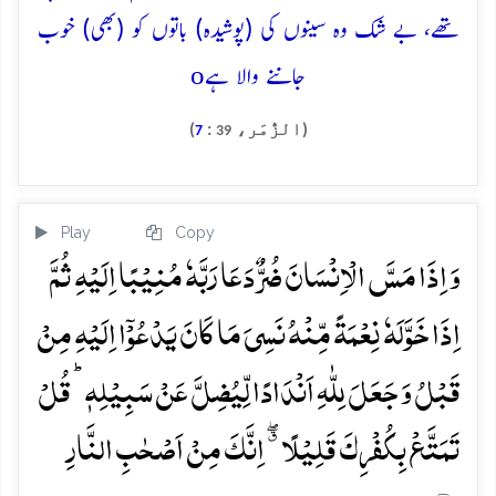
تھے، بے شک وہ سینوں کی (پوشیدہ) باتوں کو (بھی) خوب
o
جاننے والا ہے
(الزُّمَر،
:
)
7
39
Play
Copy
وَ اِذَا مَسَّ الۡاِنۡسَانَ ضُرٌّ دَعَا رَبَّہٗ مُنِیۡبًا اِلَیۡہِ ثُمَّ
اِذَا خَوَّلَہٗ نِعۡمَۃً مِّنۡہُ نَسِیَ مَا کَانَ یَدۡعُوۡۤا اِلَیۡہِ مِنۡ
قَبۡلُ وَ جَعَلَ لِلّٰہِ اَنۡدَادًا لِّیُضِلَّ عَنۡ سَبِیۡلِہٖ ؕ قُلۡ
تَمَتَّعۡ بِکُفۡرِکَ قَلِیۡلًا ٭ۖ اِنَّکَ مِنۡ اَصۡحٰبِ النَّارِ