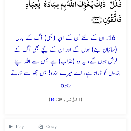
ظُلَلٌ ؕ ذٰلِکَ یُخَوِّفُ اللّٰہُ بِہٖ عِبَادَہٗ ؕ یٰعِبَادِ
فَاتَّقُوۡنِ ﴿۱۶﴾
16. ان کے لئے اُن کے اوپر (بھی) آگ کے بادل
(سائبان بنے) ہوں گے اور ان کے نیچے بھی آگ کے
فرش ہوں گے، یہ وہ (عذاب) ہے جس سے اللہ اپنے
بندوں کو ڈراتا ہے، اے میرے بندو! بس مجھ سے ڈرتے
o
رہو
(الزُّمَر،
:
)
16
39
Play
Copy