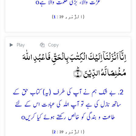
o
عزت والا، بڑی حکمت والا ہے
(الزُّمَر،
:
)
1
39
Play
Copy
اِنَّاۤ اَنۡزَلۡنَاۤ اِلَیۡکَ الۡکِتٰبَ بِالۡحَقِّ فَاعۡبُدِ اللّٰہَ
مُخۡلِصًا لَّہُ الدِّیۡنَ ؕ﴿۲﴾
2. بے شک ہم نے آپ کی طرف (یہ) کتاب حق کے
ساتھ نازل کی ہے تو آپ اللہ کی عبادت اس کے لئے
o
طاعت و بندگی کو خالص رکھتے ہوئے کیا کریں
(الزُّمَر،
:
)
2
39