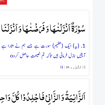
پچھلی سورہ »
سُوۡرَۃٌ اَنۡزَلۡنٰہَا وَ فَرَضۡنٰہَا وَ اَنۡزَلۡنَا ف
1. (یہ) ایک (عظیم) سورت ہے جسے ہم نے اتارا ہے 
o
آیتیں نازل فرمائی ہیں تاکہ تم نصیحت حاصل کرو
(النُّوْر،
:
)
1
24
اَلزَّانِیَۃُ وَ الزَّانِیۡ فَاجۡلِدُوۡا کُلَّ وَاح