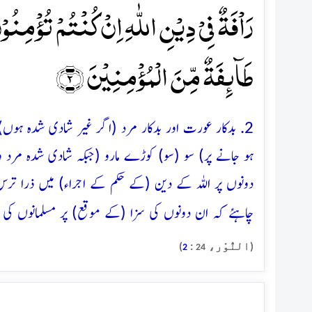
رَاۡفَۃٌ فِیۡ دِیۡنِ اللّٰہِ اِنۡ کُنۡتُمۡ تُؤۡمِنُو
طَآئِفَۃٌ مِّنَ الۡمُؤۡمِنِیۡنَ ﴿۲﴾
2. بدکار عورت اور بدکار مرد (اگر غیر شادی شدہ ہوں
ہو جانے پر) سو (سو) کوڑے مارو (جبکہ شادی شدہ مرد 
دونوں پر اللہ کے دین (کے حکم کے اجراء) میں ذرا ترس ن
چاہئے کہ ان دونوں کی سزا (کے موقع) پر مسلمانوں کی
(النُّوْر،
:
)
2
24