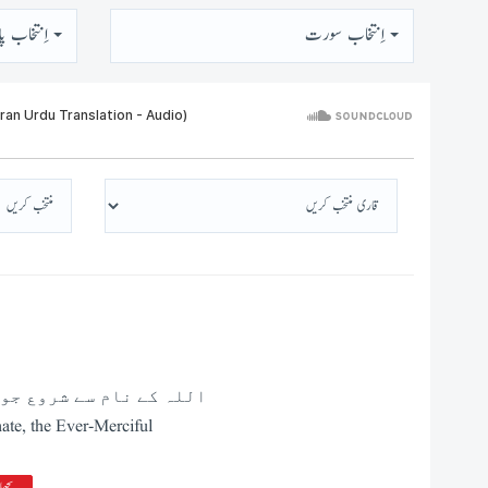
اِنتخاب سورت
اِنتخاب پا
اللہ کے نام سے شروع جو 
ate, the Ever-Merciful