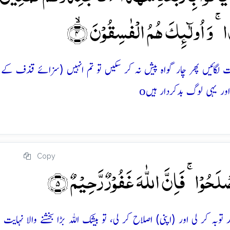
ا ۚ وَ اُولٰٓئِکَ ہُمُ الۡفٰسِقُوۡنَ ۙ﴿۴﴾
 لگائیں پھر چار گواہ پیش نہ کر سکیں تو تم انہیں (سزائے قذف کے 
o
اور یہی لوگ بدکردار ہیں
Copy
لَحُوۡا ۚ فَاِنَّ اللّٰہَ غَفُوۡرٌ رَّحِیۡمٌ ﴿۵﴾
کر لی اور (اپنی) اصلاح کر لی، تو بیشک اللہ بڑا بخشنے والا نہایت م