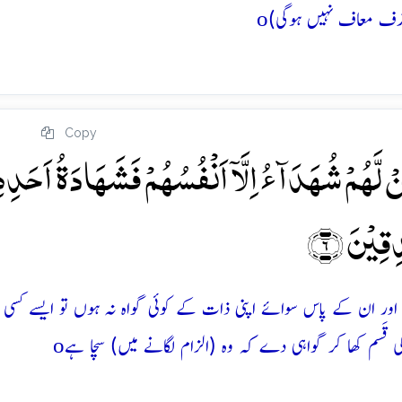
o
 قذف معاف نہیں ہوگی)
Copy
نۡ لَّہُمۡ شُہَدَآءُ اِلَّاۤ اَنۡفُسُہُمۡ فَشَہَادَۃُ اَحَدِہ
ِقِیۡنَ ﴿۶﴾
یں اور ان کے پاس سوائے اپنی ذات کے کوئی گواہ نہ ہوں تو ایسے کسی 
o
 قَسم کھا کر گواہی دے کہ وہ (الزام لگانے میں) سچا ہے