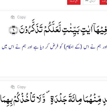
سرورق
« اگلی سورہ
Copy
ِیۡہَاۤ اٰیٰتٍۭ بَیِّنٰتٍ لَّعَلَّکُمۡ تَذَکَّرُوۡنَ ﴿۱﴾
اور ہم نے اس (کے احکام) کو فرض کر دیا ہے اور ہم نے اس میں و
Copy
ِدٍ مِّنۡہُمَا مِائَۃَ جَلۡدَۃٍ ۪ وَّ لَا تَاۡخُذۡکُمۡ بِہِمَا