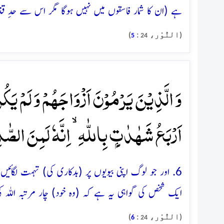
ہے (ان کا شمار فاسقوں میں نہیں ہوگا مگر اس سے حدِ
(النُّوْر،
:
)
5
24
وَ الَّذِیۡنَ یَرۡمُوۡنَ اَزۡوَاجَہُمۡ وَ لَمۡ یَکُ
اَرۡبَعُ شَہٰدٰتٍۭ بِاللّٰہِ ۙ اِنَّہٗ لَمِنَ الصّٰد
6. اور جو لوگ اپنی بیویوں پر (بدکاری کی) تہمت لگائ
ایک شخص کی گواہی یہ ہے کہ (وہ خود) چار مرتبہ اللہ کی
(النُّوْر،
:
)
6
24