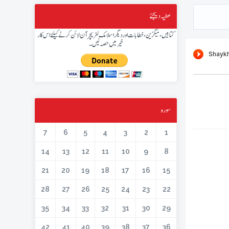
عطیہ دیجئے
کتابیں، میگزین، خطابات اور دیگر اسلامک لٹریچر آن لائن کرنے کیلئے اس کار
خیر میں حصہ لیں۔
سورہ
7
6
5
4
3
2
1
14
13
12
11
10
9
8
21
20
19
18
17
16
15
28
27
26
25
24
23
22
35
34
33
32
31
30
29
42
41
40
39
38
37
36