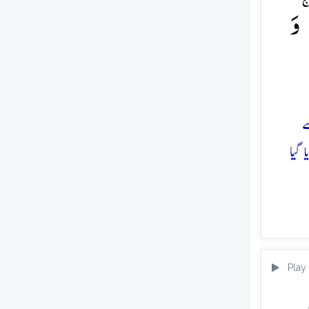
ۚ وَ
ے
 گیا
Play