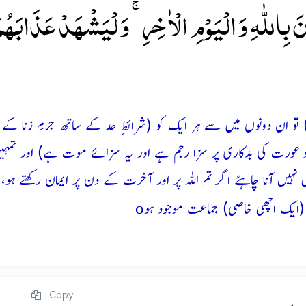
ۡنَ بِاللّٰہِ وَ الۡیَوۡمِ الۡاٰخِرِ ۚ وَ لۡیَشۡہَدۡ عَذَابَہُم
) تو ان دونوں میں سے ہر ایک کو (شرائطِ حد کے ساتھ جرمِ زنا کے 
و عورت کی بدکاری پر سزا رجم ہے اور یہ سزائے موت ہے) اور تمہ
ہیں آنا چاہئے اگر تم اللہ پر اور آخرت کے دن پر ایمان رکھتے ہو، 
o
 (ایک اچھی خاصی) جماعت موجود ہو
Copy