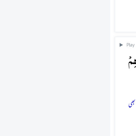
Play
ِمۡ
بھی