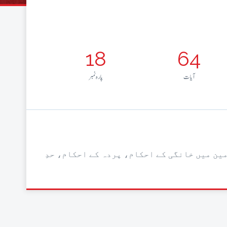
18
64
آيات
پارہ نمبر
مین میں خانگی کے احکام، پردہ کے احکام، حدِ