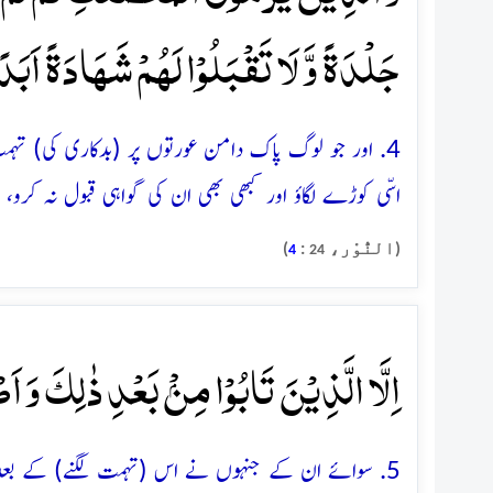
جَلۡدَۃً وَّ لَا تَقۡبَلُوۡا لَہُمۡ شَہَادَۃً اَبَدً
4. اور جو لوگ پاک دامن عورتوں پر (بدکاری کی) تہمت
اسّی کوڑے لگاؤ اور کبھی بھی ان کی گواہی قبول نہ کرو، 
(النُّوْر،
:
)
4
24
اِلَّا الَّذِیۡنَ تَابُوۡا مِنۡۢ بَعۡدِ ذٰلِکَ وَ اَصۡ
5. سوائے ان کے جنہوں نے اس (تہمت لگنے) کے بعد توبہ 