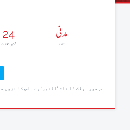
مدنی
24
سورہ
ترتيب تلاوت
اس سورہ پاک کا نام ’النور‘ ہے۔ اس کا نزول س