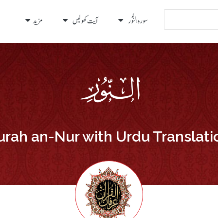
سورہ النُّوْر
آیت کھولیں
مزید
urah an-Nur with Urdu Translati