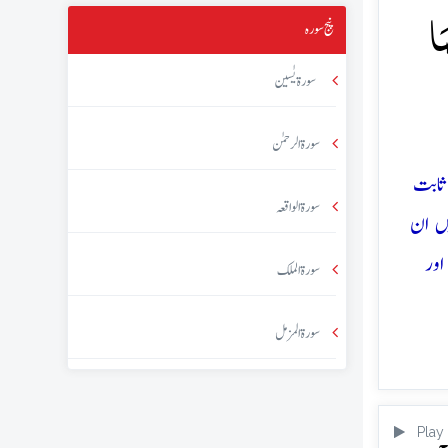
َا
پنج سورہ
سورۃ یٰسین
سورۃ الرحمٰن
ثابت
سورۃ الواقعہ
یں ان
اور
سورۃ الملک
سورۃ المزمل
Play