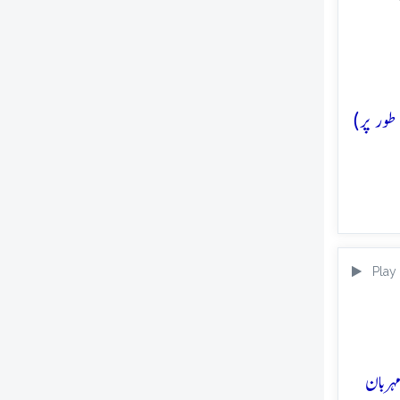
طور پر)
Play
ہربان