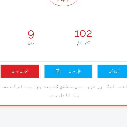
9
102
ترتيب نزولي
رکوع
بک مارک
کاپی سورت
تعارف سورت
انحہ افک اور غزوہ بنی مصطلق کے بعد ہوا ہے۔ اس کے مضا
زنا شامل ہیں۔