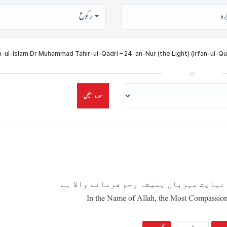
رہ
رُكوع
or
سورہ سنیں
نہایت مہربان ہمیشہ رحم فرمانے والا ہے
In the Name of Allah, the Most Compassion