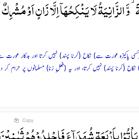
ۃً ۫ وَّ الزَّانِیَۃُ لَا یَنۡکِحُہَاۤ اِلَّا زَانٍ اَوۡ مُشۡرِکٌ 
ی پاکیزہ عورت سے) نکاح (کرنا پسند) نہیں کرتا اور بدکار عورت س
 (کرنا پسند) نہیں کرتا، اور یہ (فعلِ زنا) مسلمانوں پر حرام کر دیا
Copy
یَاۡتُوۡا بِاَرۡبَعَۃِ شُہَدَآءَ فَاجۡلِدُوۡہُمۡ ثَمٰنِیۡنَ