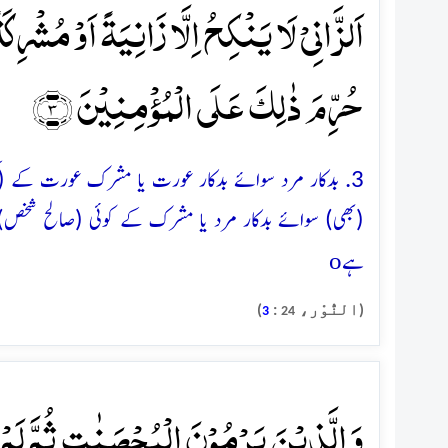
اَلزَّانِیۡ لَا یَنۡکِحُ اِلَّا زَانِیَۃً اَوۡ مُشۡرِکَ
حُرِّمَ ذٰلِکَ عَلَی الۡمُؤۡمِنِیۡنَ ﴿۳﴾
3. بدکار مرد سوائے بدکار عورت یا مشرک عورت کے (کس
(بھی) سوائے بدکار مرد یا مشرک کے کوئی (صالح شخص) نکاح
o
ہے
(النُّوْر،
:
)
3
24
وَ الَّذِیۡنَ یَرۡمُوۡنَ الۡمُحۡصَنٰتِ ثُمَّ لَمۡ 